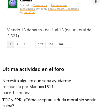
Cafeína
6
Started by
Terminator
in
Tratamientos
Medicinales
, last reply
hace 5 meses, 2 semanas
by
Leo Vitali
Viendo 15 debates - del 1 al 15 (de un total de
2,521)
…
1
2
3
167
168
169
→
Última actividad en el foro
Necesito alguien que sepa ayudarme
respuesta por
Manuxx1811
hace 1 semana
TOC y EPR: ¿Cómo aceptar la duda moral sin sentir
culpa?