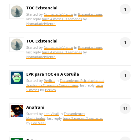
TOC Existencial
1
Started by
NomadadelViento
in
Presentaciones
,
last reply
hace 4 meses, 3 semanas
by
NomadadelViento
TOC Existencial
1
Started by
NomadadelViento
in
Presentaciones
,
last reply
hace 4 meses, 3 semanas
by
NomadadelViento
EPR para TOC en A Coruña
1
Started by
Perlich
in
Tratamiento Psicologico del
Trastorno Obsesivo Compulsivo
, last reply
hace
5 meses
by
Perlich
Anafranil
11
Started by
Leo Vitali
in
Tratamientos
Medicinales
, last reply
hace 5 meses, 2 semanas
by
Leo Vitali