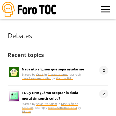
Debates
Recent topics
Necesito alguien que sepa ayudarme
2
Started by
Crack
in
Presentaciones
, last reply
hace 1 semana, 4 días
by
Manuxx1811
TOC y EPR: ¿Cómo aceptar la duda
2
moral sin sentir culpa?
Started by
shugufta Salam
in
Discusión de
Artículos
, last reply
hace 2 semanas, 1 día
by
Sildovs