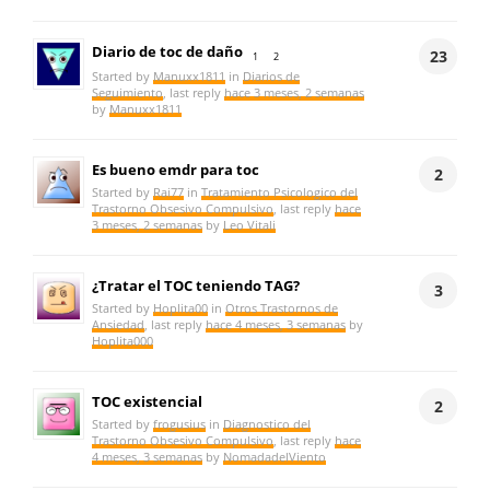
Diario de toc de daño
23
1
2
Started by
Manuxx1811
in
Diarios de
Seguimiento
, last reply
hace 3 meses, 2 semanas
by
Manuxx1811
Es bueno emdr para toc
2
Started by
Rai77
in
Tratamiento Psicologico del
Trastorno Obsesivo Compulsivo
, last reply
hace
3 meses, 2 semanas
by
Leo Vitali
¿Tratar el TOC teniendo TAG?
3
Started by
Hoplita00
in
Otros Trastornos de
Ansiedad
, last reply
hace 4 meses, 3 semanas
by
Hoplita000
TOC existencial
2
Started by
frogusius
in
Diagnostico del
Trastorno Obsesivo Compulsivo
, last reply
hace
4 meses, 3 semanas
by
NomadadelViento