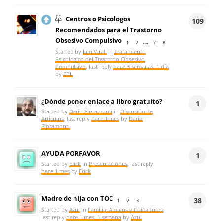
Centros o Psicologos
109
Recomendados para el Trastorno
…
Obsesivo Compulsivo
1
2
7
8
Started by
Leo Vitali
in
Tratamiento
Psicologico del Trastorno Obsesivo
Compulsivo
, last reply
hace 3 semanas, 1 día
by
EPL
¿Dónde poner enlace a libro gratuito?
1
Started by
Darío Fioramonti
in
Discusión de
Artículos
, last reply
hace 1 mes
by
Darío
Fioramonti
AYUDA PORFAVOR
1
Started by
Erick
in
Presentaciones
, last reply
hace 1 mes
by
Erick
Madre de hija con TOC
38
1
2
3
Started by
Azul
in
Familia, Amigos y Cuidadores
,
last reply
hace 1 mes, 1 semana
by
Azul