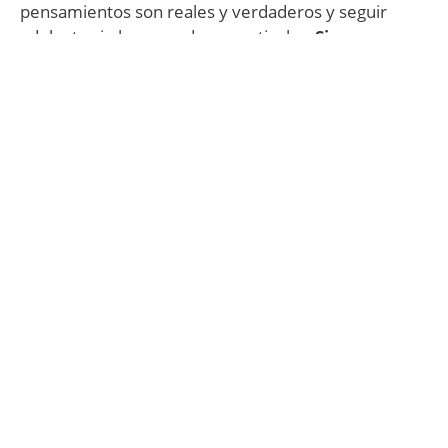
pensamientos son reales y verdaderos y seguir
adelante sin hacer nada en particular.
Si no
podemos aceptarlos por una cuestión moral
,
moriremos sufriendo con el TOC.
Uno de los mejores ejercicios para superar el TOC es llegar a un pacto
14. Tenemos que dedicar