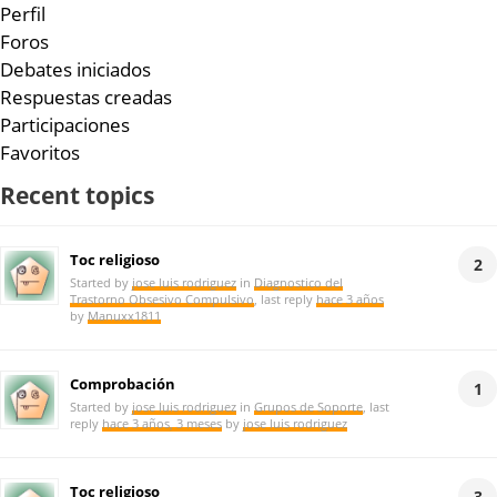
Perfil
Foros
Debates iniciados
Respuestas creadas
Participaciones
Favoritos
Recent topics
Toc religioso
2
Started by
jose luis rodriguez
in
Diagnostico del
Trastorno Obsesivo Compulsivo
, last reply
hace 3 años
by
Manuxx1811
Comprobación
1
Started by
jose luis rodriguez
in
Grupos de Soporte
, last
reply
hace 3 años, 3 meses
by
jose luis rodriguez
Toc religioso
3