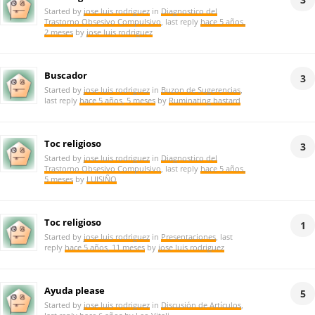
Started by
jose luis rodriguez
in
Diagnostico del
Trastorno Obsesivo Compulsivo
, last reply
hace 5 años,
2 meses
by
jose luis rodriguez
Buscador
3
Started by
jose luis rodriguez
in
Buzon de Sugerencias
,
last reply
hace 5 años, 5 meses
by
Ruminating bastard
Toc religioso
3
Started by
jose luis rodriguez
in
Diagnostico del
Trastorno Obsesivo Compulsivo
, last reply
hace 5 años,
5 meses
by
LUISIÑO
Toc religioso
1
Started by
jose luis rodriguez
in
Presentaciones
, last
reply
hace 5 años, 11 meses
by
jose luis rodriguez
Ayuda please
5
Started by
jose luis rodriguez
in
Discusión de Artículos
,