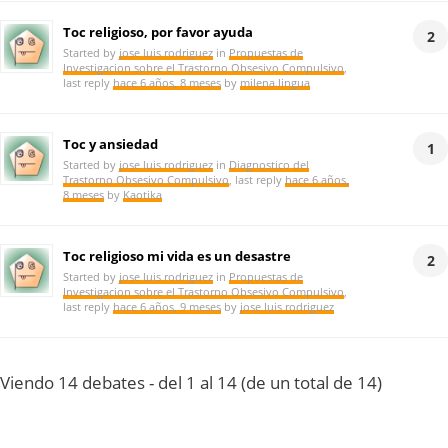
Toc religioso, por favor ayuda
2
Started by
jose luis rodriguez
in
Propuestas de
Investigacion sobre el Trastorno Obsesivo Compulsivo
,
last reply
hace 6 años, 8 meses
by
milena.lingua
Toc y ansiedad
1
Started by
jose luis rodriguez
in
Diagnostico del
Trastorno Obsesivo Compulsivo
, last reply
hace 6 años,
8 meses
by
Kaotika
Toc religioso mi vida es un desastre
2
Started by
jose luis rodriguez
in
Propuestas de
Investigacion sobre el Trastorno Obsesivo Compulsivo
,
last reply
hace 6 años, 9 meses
by
jose luis rodriguez
Viendo 14 debates - del 1 al 14 (de un total de 14)