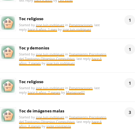
last reply
hace 6 años
by
Leo Vitali
Toc religioso
1
Started by
jose luis rodriguez
in
Presentaciones
, last
reply
hace 6 años, 1 mes
by
jose luis rodriguez
Toc y demonios
1
Started by
jose luis rodriguez
in
Tratamiento Psicologico
del Trastorno Obsesivo Compulsivo
, last reply
hace 6
años, 7 meses
by
jose luis rodriguez
Toc religioso
1
Started by
jose luis rodriguez
in
Presentaciones
, last
reply
hace 6 años, 7 meses
by
Mariajose02
Toc de imágenes malas
3
Started by
jose luis rodriguez
in
Tratamiento Psicologico
del Trastorno Obsesivo Compulsivo
, last reply
hace 6
años, 8 meses
by
jorge.constanza