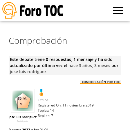
Comprobación
Este debate tiene 0 respuestas, 1 mensaje y ha sido
actualizado por última vez el
hace 3 años, 3 meses
por
jose luis rodriguez
.
COMPROBACIÓN POR TOC
Offline
Registered On:
11 noviembre 2019
Topics:
14
Replies:
7
jose luis rodriguez
Participante
9 mayo 2023 a las 21:21