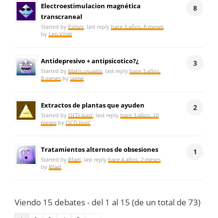
Electroestimulacion magnética
8
transcraneal
Started by
Esther
, last reply
hace 3 años, 8 meses
by
Leo Vitali
Antidepresivo + antipsicotico?¿
3
Started by
Matis usuario
, last reply
hace 3 años,
8 meses
by
jaime
Extractos de plantas que ayuden
2
Started by
OCD livin’
, last reply
hace 3 años, 10
meses
by
OCD livin’
Tratamientos alternos de obsesiones
1
Started by
Rfael
, last reply
hace 4 años, 2 meses
by
Rfael
Viendo 15 debates - del 1 al 15 (de un total de 73)