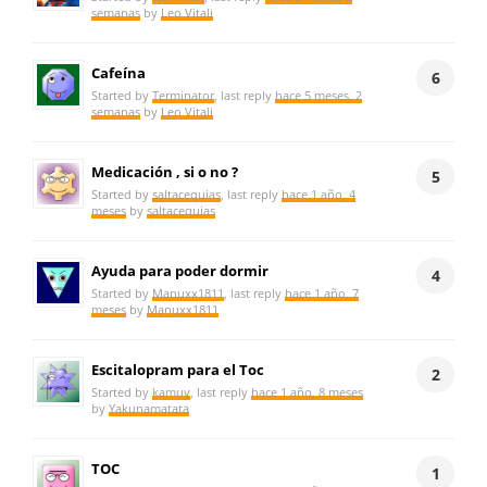
semanas
by
Leo Vitali
Cafeína
6
Started by
Terminator
, last reply
hace 5 meses, 2
semanas
by
Leo Vitali
Medicación , si o no ?
5
Started by
saltacequias
, last reply
hace 1 año, 4
meses
by
saltacequias
Ayuda para poder dormir
4
Started by
Manuxx1811
, last reply
hace 1 año, 7
meses
by
Manuxx1811
Escitalopram para el Toc
2
Started by
kamuy
, last reply
hace 1 año, 8 meses
by
Yakunamatata
TOC
1