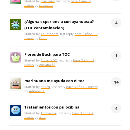
Started by
frogusius
, last reply
hace 1 año, 9
meses
by
frogusius
¿Alguna experiencia con ayahuasca?
4
(TOC contaminacion)
Started by
Triunfadora
, last reply
hace 2 años, 10
meses
by
Eivor
Flores de Bach para TOC
1
Started by
Adriana SC
, last reply
hace 3 años, 2
meses
by
Adriana SC
marihuana me ayuda con el toc
14
Started by
enricq
, last reply
hace 3 años, 2 meses
by
Adriana SC
Tratamientos con psilocibina
4
Started by
Androxela
, last reply
hace 3 años, 4
meses
by
Azul