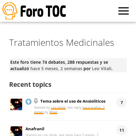
Tratamientos Medicinales
Este foro tiene 74 debates, 288 respuestas y se
actualizó
hace 5 meses, 2 semanas
por
Leo Vitali
.
Recent topics
Tema sobre el uso de Ansiolíticos
7
Started by
Leo Vitali
, last reply
hace 4 años, 2
meses
by
Rfael
Anafranil
11
Started by
Leo Vitali
, last reply
hace 5 meses, 2