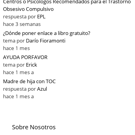
Centros o Psicologos Recomendados para el Trastorno
Obsesivo Compulsivo
respuesta por
EPL
hace 3 semanas
¿Dónde poner enlace a libro gratuito?
tema por
Darío Fioramonti
hace 1 mes
AYUDA PORFAVOR
tema por
Erick
hace 1 mes a
Madre de hija con TOC
respuesta por
Azul
hace 1 mes a
Sobre Nosotros