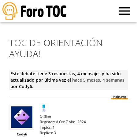
TOC DE ORIENTACIÓN
AYUDA!
Este debate tiene 3 respuestas, 4 mensajes y ha sido
actualizado por última vez el
hace 5 meses, 4 semanas
por
Cody6
.
CUÍDATE
Offline
Registered On:
7 abril 2024
Topics:
1
Replies:
3
Cody6