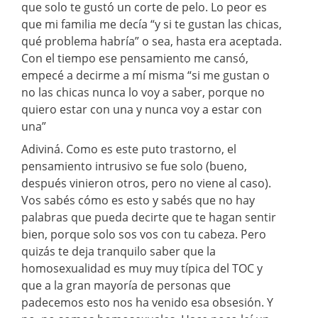
que solo te gustó un corte de pelo. Lo peor es
que mi familia me decía “y si te gustan las chicas,
qué problema habría” o sea, hasta era aceptada.
Con el tiempo ese pensamiento me cansó,
empecé a decirme a mí misma “si me gustan o
no las chicas nunca lo voy a saber, porque no
quiero estar con una y nunca voy a estar con
una”
Adiviná. Como es este puto trastorno, el
pensamiento intrusivo se fue solo (bueno,
después vinieron otros, pero no viene al caso).
Vos sabés cómo es esto y sabés que no hay
palabras que pueda decirte que te hagan sentir
bien, porque solo sos vos con tu cabeza. Pero
quizás te deja tranquilo saber que la
homosexualidad es muy muy típica del TOC y
que a la gran mayoría de personas que
padecemos esto nos ha venido esa obsesión. Y