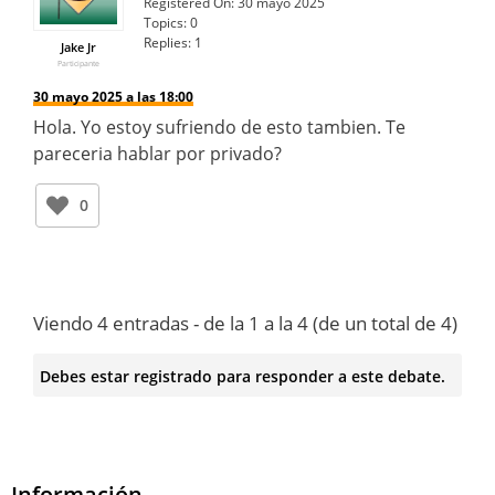
Registered On:
30 mayo 2025
Topics:
0
Replies:
1
Jake Jr
Participante
30 mayo 2025 a las 18:00
Hola. Yo estoy sufriendo de esto tambien. Te
pareceria hablar por privado?
0
Viendo 4 entradas - de la 1 a la 4 (de un total de 4)
Debes estar registrado para responder a este debate.
Información