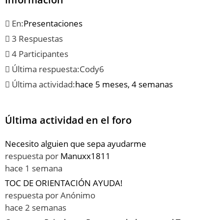
En:
Presentaciones
3 Respuestas
4 Participantes
Última respuesta:
Cody6
Última actividad:
hace 5 meses, 4 semanas
Última actividad en el foro
Necesito alguien que sepa ayudarme
respuesta por
Manuxx1811
hace 1 semana
TOC DE ORIENTACIÓN AYUDA!
respuesta por
Anónimo
hace 2 semanas