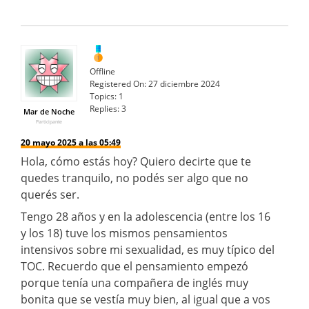
Offline
Registered On:
27 diciembre 2024
Topics:
1
Replies:
3
Mar de Noche
Participante
20 mayo 2025 a las 05:49
Hola, cómo estás hoy? Quiero decirte que te
quedes tranquilo, no podés ser algo que no
querés ser.
Tengo 28 años y en la adolescencia (entre los 16
y los 18) tuve los mismos pensamientos
intensivos sobre mi sexualidad, es muy típico del
TOC. Recuerdo que el pensamiento empezó
porque tenía una compañera de inglés muy
bonita que se vestía muy bien, al igual que a vos