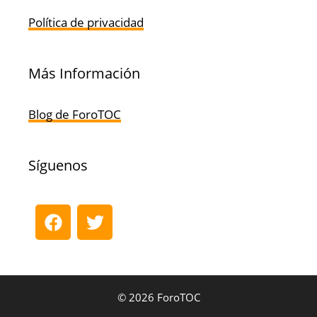
Política de privacidad
Más Información
Blog de ForoTOC
Síguenos
© 2026 ForoTOC