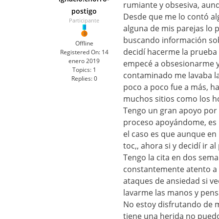
rumiante y obsesiva, aun
postigo
Desde que me lo contó alg
Participante
alguna de mis parejas lo
buscando información sob
Offline
decidí hacerme la prueba y
Registered On:
14
enero 2019
empecé a obsesionarme y 
Topics:
1
contaminado me lavaba las
Replies:
0
poco a poco fue a más, ha
muchos sitios como los ho
Tengo un gran apoyo por 
proceso apoyándome, es l
el caso es que aunque en 
toc,, ahora si y decidí ir a
Tengo la cita en dos seman
constantemente atento a 
ataques de ansiedad si ve
lavarme las manos y pens
No estoy disfrutando de m
tiene una herida no puedo