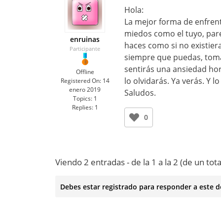
Hola:
La mejor forma de enfrenta
miedos como el tuyo, pare
enruinas
haces como si no existieran
Participante
siempre que puedas, tomal
sentirás una ansiedad hor
Offline
lo olvidarás. Ya verás. Y 
Registered On:
14
enero 2019
Saludos.
Topics:
1
Replies:
1
0
Viendo 2 entradas - de la 1 a la 2 (de un tota
Debes estar registrado para responder a este d