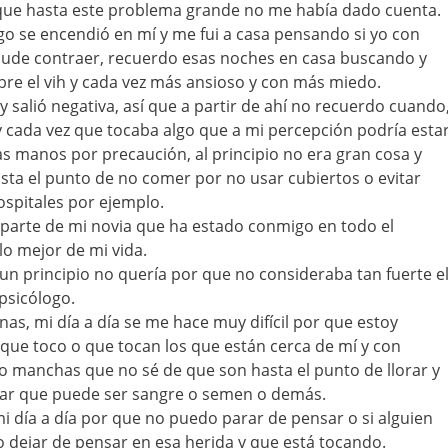
que hasta este problema grande no me había dado cuenta.
o se encendió en mí y me fui a casa pensando si yo con
 pude contraer, recuerdo esas noches en casa buscando y
re el vih y cada vez más ansioso y con más miedo.
 salió negativa, así que a partir de ahí no recuerdo cuando
cada vez que tocaba algo que a mi percepción podría esta
 manos por precaución, al principio no era gran cosa y
sta el punto de no comer por no usar cubiertos o evitar
spitales por ejemplo.
parte de mi novia que ha estado conmigo en todo el
o mejor de mi vida.
un principio no quería por que no consideraba tan fuerte e
l psicólogo.
as, mi día a día se me hace muy difícil por que estoy
que toco o que tocan los que están cerca de mí y con
o manchas que no sé de que son hasta el punto de llorar y
ar que puede ser sangre o semen o demás.
i día a día por que no puedo parar de pensar o si alguien
 dejar de pensar en esa herida y que está tocando.