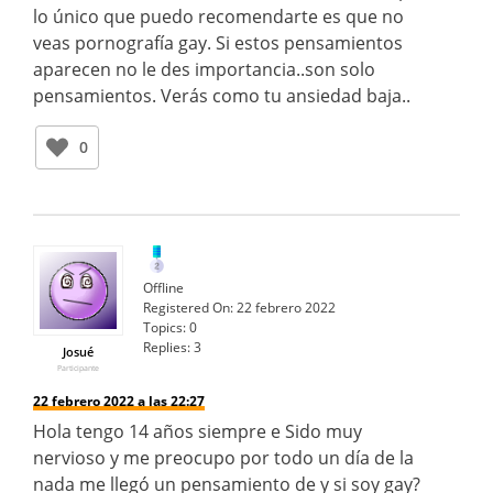
lo único que puedo recomendarte es que no
veas pornografía gay. Si estos pensamientos
aparecen no le des importancia..son solo
pensamientos. Verás como tu ansiedad baja..
0
Offline
Registered On:
22 febrero 2022
Topics:
0
Replies:
3
Josué
Participante
22 febrero 2022 a las 22:27
Hola tengo 14 años siempre e Sido muy
nervioso y me preocupo por todo un día de la
nada me llegó un pensamiento de y si soy gay?