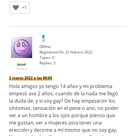
+1
Offline
Registered On:
22 febrero 2022
Topics:
0
Replies:
3
Josué
Participante
2 marzo 2022 a las 00:05
Hola amigos yo tengo 14 años y mi problema
empezó ase 2 años, cuando de la nada me llegó
la duda de, y si soy gay? De hay empezaron los
síntomas, sensación en el pene o ano, no poder
ver a un hombre a los ojos porque pienso que
me gustan, ver a mujeres asta tener una
erección y decirme a mí mismo que no soy gay,