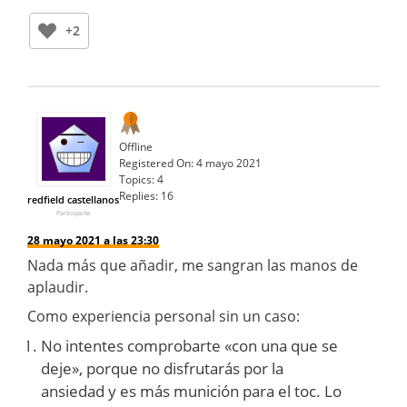
+2
Offline
Registered On:
4 mayo 2021
Topics:
4
Replies:
16
redfield castellanos
Participante
28 mayo 2021 a las 23:30
Nada más que añadir, me sangran las manos de
aplaudir.
Como experiencia personal sin un caso:
No intentes comprobarte «con una que se
deje», porque no disfrutarás por la
ansiedad y es más munición para el toc. Lo