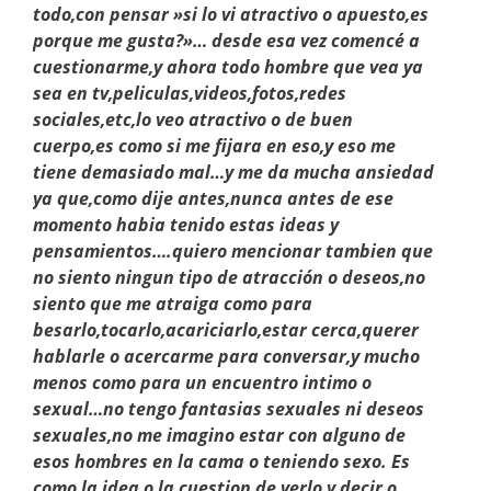
todo,con pensar »si lo vi atractivo o apuesto,es
porque me gusta?»… desde esa vez comencé a
cuestionarme,y ahora todo hombre que vea ya
sea en tv,peliculas,videos,fotos,redes
sociales,etc,lo veo atractivo o de buen
cuerpo,es como si me fijara en eso,y eso me
tiene demasiado mal…y me da mucha ansiedad
ya que,como dije antes,nunca antes de ese
momento habia tenido estas ideas y
pensamientos….quiero mencionar tambien que
no siento ningun tipo de atracción o deseos,no
siento que me atraiga como para
besarlo,tocarlo,acariciarlo,estar cerca,querer
hablarle o acercarme para conversar,y mucho
menos como para un encuentro intimo o
sexual…no tengo fantasias sexuales ni deseos
sexuales,no me imagino estar con alguno de
esos hombres en la cama o teniendo sexo. Es
como la idea o la cuestion de verlo y decir o