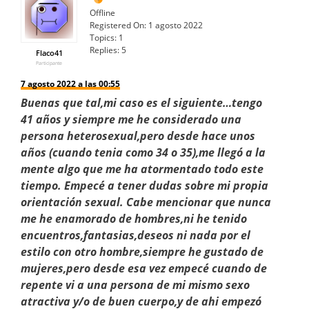
Offline
Registered On:
1 agosto 2022
Topics:
1
Replies:
5
Flaco41
Participante
7 agosto 2022 a las 00:55
Buenas que tal,mi caso es el siguiente…tengo
41 años y siempre me he considerado una
persona heterosexual,pero desde hace unos
años (cuando tenia como 34 o 35),me llegó a la
mente algo que me ha atormentado todo este
tiempo. Empecé a tener dudas sobre mi propia
orientación sexual. Cabe mencionar que nunca
me he enamorado de hombres,ni he tenido
encuentros,fantasias,deseos ni nada por el
estilo con otro hombre,siempre he gustado de
mujeres,pero desde esa vez empecé cuando de
repente vi a una persona de mi mismo sexo
atractiva y/o de buen cuerpo,y de ahi empezó