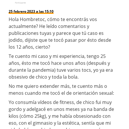
Participante
25 febrero 2023 a las 15:10
Hola Hombretoc, cómo te encontrás vos
actualmente? He leído comentarios y
publicaciones tuyas y parece que tú caso es
jodido, dijiste que te tocó pasar por ésto desde
los 12 años, cierto?
Te cuento mi caso y mi experiencia, tengo 25
años, ésto me tocó hace unos años (después y
durante la pandemia) tuve varios tocs, yo ya era
obsesivo de chico y toda la bola.
No me quiero extender más, te cuento más o
menos cuando me tocó el de orientación sexual:
Yo consumía vídeos de fitness, de chico fui muy
gordo y adelgacé en unos meses ya na banda de
kilos (cómo 25kg), y me había obsesionado con
eso, con el gimnasio y la estética, sentía que mi