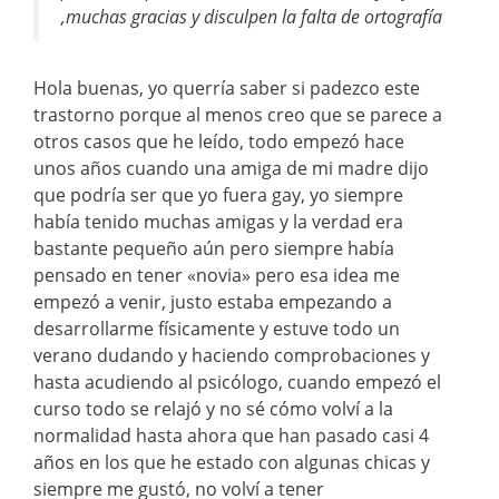
,muchas gracias y disculpen la falta de ortografía
Hola buenas, yo querría saber si padezco este
trastorno porque al menos creo que se parece a
otros casos que he leído, todo empezó hace
unos años cuando una amiga de mi madre dijo
que podría ser que yo fuera gay, yo siempre
había tenido muchas amigas y la verdad era
bastante pequeño aún pero siempre había
pensado en tener «novia» pero esa idea me
empezó a venir, justo estaba empezando a
desarrollarme físicamente y estuve todo un
verano dudando y haciendo comprobaciones y
hasta acudiendo al psicólogo, cuando empezó el
curso todo se relajó y no sé cómo volví a la
normalidad hasta ahora que han pasado casi 4
años en los que he estado con algunas chicas y
siempre me gustó, no volví a tener