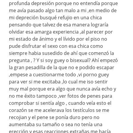
profunda depresión porque no entendía porque
me avía pasado algo tan malo a mi ,en medio de
mi depreción busqué refujio en una chica
pensando que talvez de esa manera lograría
olvidar esa amarga experiencia ,al parecer por
mi estado de ánimo y el lívido por el piso no
pude disfrutar el sexo con esa chica como
siempre habia susedido de ahí que comenzó la
pregunta , ? Y si soy guey o bisexual? Ahí empezó
la gran pesadilla de la que no e podido escapar
,empese a cuestionarme todo ,vi porno guey
para ver si me excitaba ,lo cual me iso sentir
muy mal porque era algo que nunca avía echo y
no me éxito tampoco ,ver fotos de penes para
comprobar si sentía algo , cuando veía esto el
corazón se me acelerava los testículos se me
recojian y el pene se ponía duro pero no
aumentaba su tamaño o sea no tenía una
erección y esas reacciones extrañas me hacía