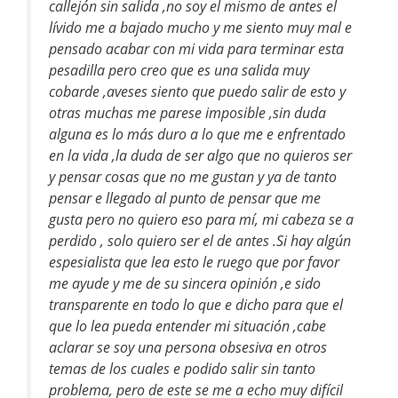
callejón sin salida ,no soy el mismo de antes el
lívido me a bajado mucho y me siento muy mal e
pensado acabar con mi vida para terminar esta
pesadilla pero creo que es una salida muy
cobarde ,aveses siento que puedo salir de esto y
otras muchas me parese imposible ,sin duda
alguna es lo más duro a lo que me e enfrentado
en la vida ,la duda de ser algo que no quieros ser
y pensar cosas que no me gustan y ya de tanto
pensar e llegado al punto de pensar que me
gusta pero no quiero eso para mí, mi cabeza se a
perdido , solo quiero ser el de antes .Si hay algún
espesialista que lea esto le ruego que por favor
me ayude y me de su sincera opinión ,e sido
transparente en todo lo que e dicho para que el
que lo lea pueda entender mi situación ,cabe
aclarar se soy una persona obsesiva en otros
temas de los cuales e podido salir sin tanto
problema, pero de este se me a echo muy difícil