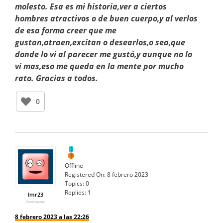
molesto. Esa es mi historia,ver a ciertos
hombres atractivos o de buen cuerpo,y al verlos
de esa forma creer que me
gustan,atraen,excitan o desearlos,o sea,que
donde lo vi al parecer me gustó,y aunque no lo
vi mas,eso me queda en la mente por mucho
rato. Gracias a todos.
0
Offline
Registered On:
8 febrero 2023
Topics:
0
Replies:
1
Imr23
Participante
8 febrero 2023 a las 22:26