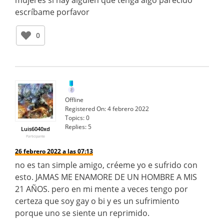
mujeres si hay alguien que tenga algo parecido
escríbame porfavor
0
Offline
Registered On:
4 febrero 2022
Topics:
0
Replies:
5
Luis6040xd
Participante
26 febrero 2022 a las 07:13
no es tan simple amigo, créeme yo e sufrido con
esto. JAMAS ME ENAMORE DE UN HOMBRE A MIS
21 AÑOS. pero en mi mente a veces tengo por
certeza que soy gay o bi y es un sufrimiento
porque uno se siente un reprimido.