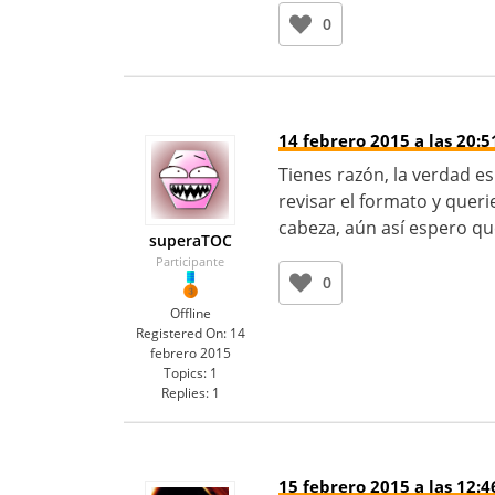
0
14 febrero 2015 a las 20:5
Tienes razón, la verdad e
revisar el formato y quer
cabeza, aún así espero qu
superaTOC
Participante
0
Offline
Registered On:
14
febrero 2015
Topics:
1
Replies:
1
15 febrero 2015 a las 12:4