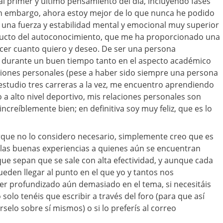
 al primer y último pensamiento del día, incluyendo fases
in embargo, ahora estoy mejor de lo que nunca he podido
n una fuerza y estabilidad mental y emocional muy superior
ducto del autoconocimiento, que me ha proporcionado una
acer cuanto quiero y deseo. De ser una persona
durante un buen tiempo tanto en el aspecto académico
ciones personales (pese a haber sido siempre una persona
estudio tres carreras a la vez, me encuentro aprendiendo
 a alto nivel deportivo, mis relaciones personales son
increíblemente bien; en definitiva soy muy feliz, que es lo
ue no lo considero necesario, simplemente creo que es
 las buenas experiencias a quienes aún se encuentran
ue sepan que se sale con alta efectividad, y aunque cada
ueden llegar al punto en el que yo y tantos nos
er profundizado aún demasiado en el tema, si necesitáis
solo tenéis que escribir a través del foro (para que así
rselo sobre sí mismos) o si lo preferís al correo