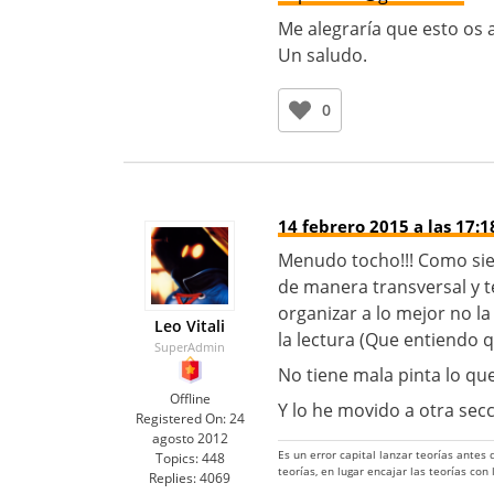
Me alegraría que esto os 
Un saludo.
0
14 febrero 2015 a las 17:1
Menudo tocho!!! Como siem
de manera transversal y 
organizar a lo mejor no l
Leo Vitali
la lectura (Que entiendo q
SuperAdmin
No tiene mala pinta lo qu
Offline
Y lo he movido a otra sec
Registered On:
24
agosto 2012
Es un error capital lanzar teorías antes
Topics:
448
teorías, en lugar encajar las teorías con
Replies:
4069