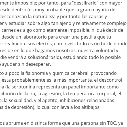
mente imposible; por tanto, para “descifrarlo” con mayor
 desde dentro (es muy probable que la gran mayoría de
 desconozcan la naturaleza y por tanto las causas y
er y estudiar sobre algo tan ajeno y relativamente complejo
s carnes es algo completamente imposible, ni qué decir de
 desde un laboratorio para crear una pastilla que tu
ber realmente sus efectos, como veis todo es un bucle dond
 reside en lo que hagamos nosotros, nuestra voluntad y
adie vendrá a solucionároslo), estudiando todo lo posible
 ayudar sin desesperar.
o a poco la fisionomía y química cerebral, provocando
 esta probablemente es la más importante, el descontrol
ina (la serotonina representa un papel importante como
bición de: la ira, la agresión, la temperatura corporal, el
, la sexualidad, y el apetito, inhibiciones relacionadas
de depresión), lo cual conlleva a los altibajos
nos abruma en distinta forma que una persona sin TOC, ya