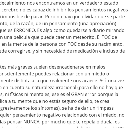
decaimiento nos encontramos en un verdadero estado
 cerebro no es capaz de inhibir los pensamientos negativos
i imposible de parar. Pero no hay que olvidar que se parte
to, de la razón, de un pensamiento (una apreciación)
que es ERRÓNEO. Es algo como quedarse a diario mirando
 en una película que puede caer un meteorito. El TOC de
e en la mente de la persona con TOC desde su nacimiento,
de corregirse, y sin necesidad de medicación e incluso de
rotes más graves suelen desencadenarse en malos
onscientemente puedes relacionar con un miedo o
ente distinta a la que realmente nos acaece. Así, una vez
o en cuenta su naturaleza irracional (para ello no hay que
, ni físicas ni mentales, ese es el GRAN error porque la
ca a tu mente que no estás seguro de ello, te crea
gresivamente los síntomas), se ha de dar un “impass
lquier pensamiento negativo relacionado con el miedo, no
das pensar NUNCA, por mucho que te repela o duela, es