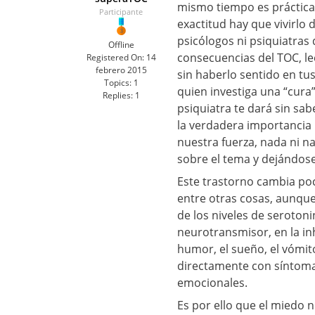
mismo tiempo es práctica
Participante
exactitud hay que vivirlo
psicólogos ni psiquiatras
Offline
consecuencias del TOC, le
Registered On:
14
febrero 2015
sin haberlo sentido en tu
Topics:
1
quien investiga una “cura”
Replies:
1
psiquiatra te dará sin sa
la verdadera importancia
nuestra fuerza, nada ni n
sobre el tema y dejándose
Este trastorno cambia poc
entre otras cosas, aunque
de los niveles de seroton
neurotransmisor, en la inhi
humor, el sueño, el vómito
directamente con síntomas 
emocionales.
Es por ello que el miedo 