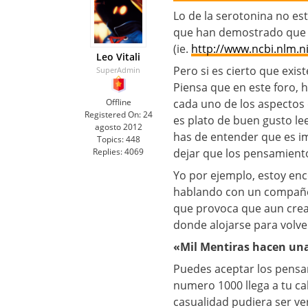
Lo de la serotonina no es
que han demostrado que n
(ie.
http://www.ncbi.nlm.
Leo Vitali
Pero si es cierto que exis
SuperAdmin
Piensa que en este foro,
Offline
cada uno de los aspecto
Registered On:
24
es plato de buen gusto le
agosto 2012
has de entender que es im
Topics:
448
Replies:
4069
dejar que los pensamient
Yo por ejemplo, estoy enco
hablando con un compañer
que provoca que aun crea
donde alojarse para volver
«Mil Mentiras hacen un
Puedes aceptar los pens
numero 1000 llega a tu ca
casualidad pudiera ser v