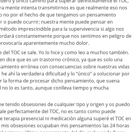
dero y único camino para superar definitivamente el TOC,
tra mente intenta transmitirnos es que realmente eso nos
ro no por el hecho de que tengamos un pensamiento
ir o puede ocurrir; nuestra mente puede pensar en
étodo imprescindible para la supervivencia si algo nos
ordará constantemente porque nos sentimos en peligro de
 provocaría aparentemente mucho dolor.
e del TOC se sale. Yo lo hice y como leo a muchos también.
ien dice que es un trastorno crónico, ya que es solo una
samiento errónea con consecuencias sobre nuestras vidas
 he ahí la verdadera dificultad y lo “único” a solucionar por
 la forma de procesar dicho pensamiento, que suena
d no lo es tanto, aunque conlleva tiempo y mucha
he tenido obsesiones de cualquier tipo y origen y os puedo
sale perfectamente del TOC, no es tanto como puede
de terapia presencial ni medicación alguna superé el TOC en
e mis obsesiones ocupaban mis pensamientos las 24 horas