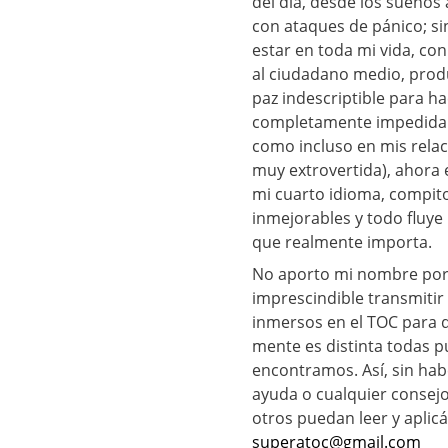
del día, desde los sueños
con ataques de pánico; s
estar en toda mi vida, co
al ciudadano medio, pro
paz indescriptible para h
completamente impedida 
como incluso en mis rela
muy extrovertida), ahora 
mi cuarto idioma, compito
inmejorables y todo fluye 
que realmente importa.
No aporto mi nombre porq
imprescindible transmitir
inmersos en el TOC para q
mente es distinta todas p
encontramos. Así, sin hab
ayuda o cualquier consejo 
otros puedan leer y aplicá
superatoc@gmail.com