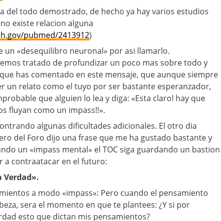
ta del todo demostrado, de hecho ya hay varios estudios
o existe relacion alguna
nih.gov/pubmed/2413912
)
te un «desequilibro neuronal» por asi llamarlo.
 hemos tratado de profundizar un poco mas sobre todo y
s que has comentado en este mensaje, que aunque siempre
er un relato como el tuyo por ser bastante esperanzador,
probable que alguien lo lea y diga: «Esta claro! hay que
os fluyan como un impass!!».
ntrando algunas dificultades adicionales. El otro dia
o del Foro dijo una frase que me ha gustado bastante y
ndo un «impass mental» el TOC siga guardando un bastion
 a contraatacar en el futuro:
a Verdad».
amientos a modo «impass»: Pero cuando el pensamiento
beza, sera el momento en que te plantees: ¿Y si por
erdad esto que dictan mis pensamientos?