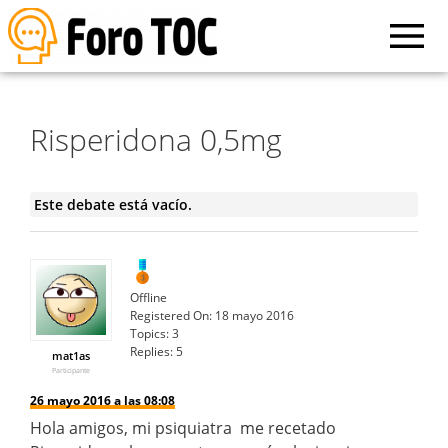
Risperidona 0,5mg
Este debate está vacío.
Offline
Registered On:
18 mayo 2016
Topics:
3
Replies:
5
mat1as
Participante
26 mayo 2016 a las 08:08
Hola amigos, mi psiquiatra me recetado