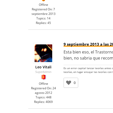
Offline
Registered On:
7
septiembre 2013
Topics:
14
Replies:
45
9 septiembre 2013 a las 2
Esta bien eso, el Trastor
bien, no sabria que recom
Leo Vitali
Es un error capital lanzar teorías antes
SuperAdmin
teorías, en lugar encajar las teorías con
0
Offline
Registered On:
24
agosto 2012
Topics:
448
Replies:
4069