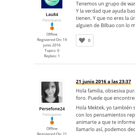
Tenemos un grupo de was
Y la verdad que ayuda bas
Lau84
tienen. Y que no eres la ú
Participante
alguien de Bilbao con lo 
Offline
Registered On:
19
0
junio 2016
Topics:
0
Replies:
1
21 junio 2016 a las 23:37
Hola familia, obsesiva pur
foro. Puede que encontrei
Hola Mektek, yo también 
Persefone24
con los pensamientos rep
Participante
animarte a que te informe
Offline
llamarlo así, podemos deci
Registered On:
21