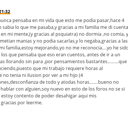
21:32
 nunca pensaba en mi vida que esto me podia pasar,hace 4
sabia lo que me pasaba,y gracias a mi familia me di cuent
en mi mente,(y gracias al psquiatra) no dormia ,no comia, 
 metian manias y no podia sacarlas,y lo negaba,gracias a las
 mi familia,estoy mejorando,yo no me reconocia….yo he sid
 los que pensaba que eso eran cuentos, antes de ir a un
oras llorando sin para ,por pensamientos bastantes………que
ciendo,puesto que mi trabajo requiere horas al
no tenia ni ilusion por ver a mi hijo (4
ones,desconfianza de todo y atodas horas…….bueno no
hablar con alguien,soy nuevo en esto de los foros no se si
ro estoy contento de poder desahigar aqui mis
gracias por leerme.