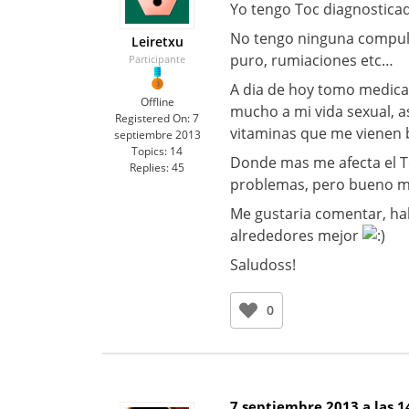
Yo tengo Toc diagnosticad
No tengo ninguna compulsi
Leiretxu
puro, rumiaciones etc…
Participante
A dia de hoy tomo medicac
Offline
mucho a mi vida sexual, a
Registered On:
7
vitaminas que me vienen 
septiembre 2013
Topics:
14
Donde mas me afecta el T
Replies:
45
problemas, pero bueno ma
Me gustaria comentar, hab
alrededores mejor
Saludoss!
0
7 septiembre 2013 a las 1