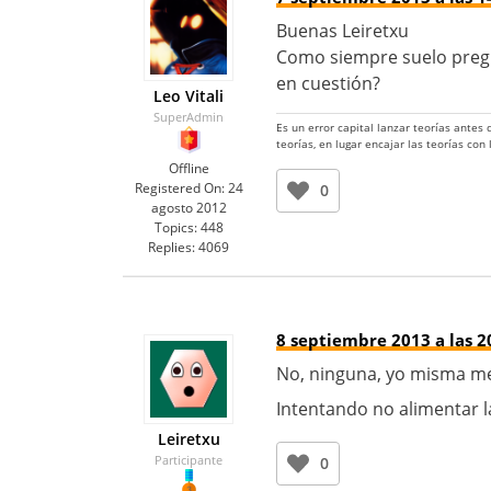
Buenas Leiretxu
Como siempre suelo pregu
en cuestión?
Leo Vitali
SuperAdmin
Es un error capital lanzar teorías antes
teorías, en lugar encajar las teorías con
Offline
Registered On:
24
0
agosto 2012
Topics:
448
Replies:
4069
8 septiembre 2013 a las 2
No, ninguna, yo misma me 
Intentando no alimentar l
Leiretxu
Participante
0