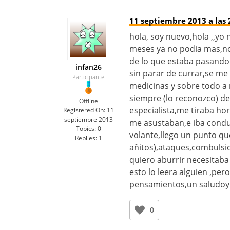
11 septiembre 2013 a las 
hola, soy nuevo,hola ,,yo
meses ya no podia mas,no 
de lo que estaba pasando 
infan26
sin parar de currar,se me
Participante
medicinas y sobre todo a
siempre (lo reconozco) de
Offline
especialista,me tiraba h
Registered On:
11
septiembre 2013
me asustaban,e iba condu
Topics:
0
volante,llego un punto que 
Replies:
1
añitos),ataques,combulsi
quiero aburrir necesitaba 
esto lo leera alguien ,pe
pensamientos,un saludoy 
0