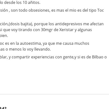
o desde los 10 añitos.
ón , son todo obsesiones, es mas el mio es del tipo Toc
ión,(dosis bajita), porque los antidepresivos me afectan
si que voy tirando con 30mgr de Xeristar y algunas
bien.
oc es en la autoestima, ya que me causa muchos
s o menos lo voy llevando.
lar, y compartir experiencias con gente,y si es de Bilbao o
4:42