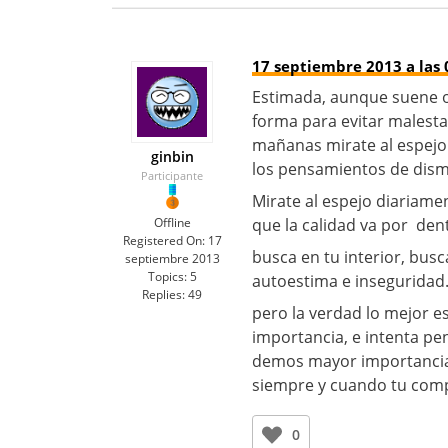
17 septiembre 2013 a las 
Estimada, aunque suene ob
forma para evitar malesta
mañanas mirate al espejo
ginbin
los pensamientos de dism
Participante
Mirate al espejo diariame
Offline
que la calidad va por dentr
Registered On:
17
busca en tu interior, busc
septiembre 2013
Topics:
5
autoestima e inseguridad
Replies:
49
pero la verdad lo mejor e
importancia, e intenta pe
demos mayor importancia 
siempre y cuando tu com
0