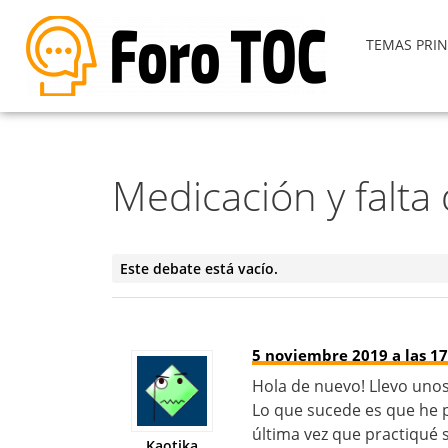
TEMAS PRIN
Medicación y falta 
Este debate está vacío.
5 noviembre 2019 a las 17
Hola de nuevo! Llevo unos
Lo que sucede es que he pe
última vez que practiqué 
Kaotika