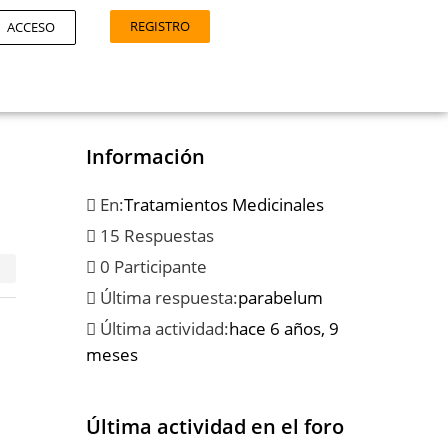
REGISTRO
ACCESO
Información
En:
Tratamientos Medicinales
15 Respuestas
0 Participante
Última respuesta:
parabelum
Última actividad:
hace 6 años, 9
meses
Última actividad en el foro