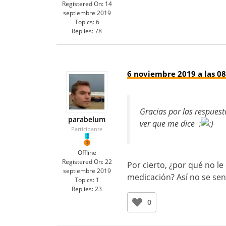
Registered On:
14
septiembre 2019
Topics:
6
Replies:
78
6 noviembre 2019 a las 08
Gracias por las respues
parabelum
ver que me dice :
Participante
Offline
Registered On:
22
Por cierto, ¿por qué no le
septiembre 2019
medicación? Así no se sen
Topics:
1
Replies:
23
0