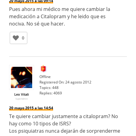
20 mayo 2015 a las 09:14
Pues ahora mi médico me quiere cambiar la
medicación a Citalopram y he leido que es
nociva. No sé que hacer.
0
Offline
Registered On:
24 agosto 2012
Topics:
448
Replies:
4069
Leo Vitali
SuperAdmin
20 mayo 2015 a las 14:54
Te quiere cambiar justamente a citalopram? No
hay como 10 tipos de ISRS?
Los psiquiatras nunca dejarán de sorprenderme