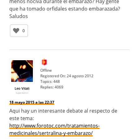
menos nociva durante el embarazo? Hay gente
que ha tomado orfidales estando embarazada?
Saludos
0
Offline
Registered On:
24 agosto 2012
Topics:
448
Replies:
4069
Leo Vitali
SuperAdmin
18 mayo 2015 a las 22:37
Aqui hay un interesante debate al respecto de
este tema:
http://www.forotoc.com/tratamientos-
medicinales/sertralina-y-embarazo/