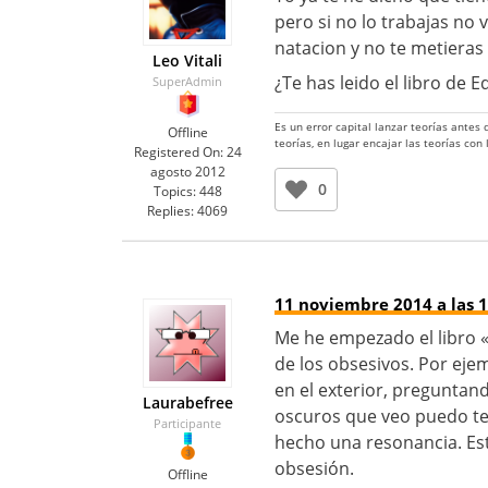
pero si no lo trabajas no v
natacion y no te metieras 
Leo Vitali
¿Te has leido el libro de
SuperAdmin
Es un error capital lanzar teorías antes
Offline
teorías, en lugar encajar las teorías con
Registered On:
24
agosto 2012
0
Topics:
448
Replies:
4069
11 noviembre 2014 a las 1
Me he empezado el libro 
de los obsesivos. Por ej
en el exterior, preguntan
Laurabefree
oscuros que veo puedo ten
Participante
hecho una resonancia. Est
obsesión.
Offline