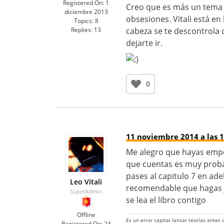
Registered On:
1
Creo que es más un tema 
diciembre 2013
obsesiones. Vitali está e
Topics:
8
Replies:
13
cabeza se te descontrola 
dejarte ir.
0
11 noviembre 2014 a las 1
Me alegro que hayas empez
que cuentas es muy proba
pases al capitulo 7 en ad
Leo Vitali
recomendable que hagas ju
SuperAdmin
se lea el libro contigo
Offline
Es un error capital lanzar teorías antes
Registered On:
24