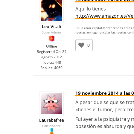
Aqui lo tienes
http://www.amazon.es/Ve
Leo Vitali
Es un error capital lanzar teorías antes
SuperAdmin
teorías, en lugar encajar las teorías con
0
Offline
Registered On:
24
agosto 2012
Topics:
448
Replies:
4069
19 noviembre 2014 a las 0
A pesar que se que se tra
«tienes el tumor, pero cr
Fui ayer a la psiquiatra y
Laurabefree
obsesión es absurda y qu
Participante