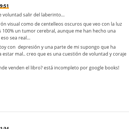
9:51
 voluntad salir del laberinto…
rón visual como de centelleos oscuros que veo con la luz
s 100% un tumor cerebral, aunque me han hecho una
 eso sea real…
stoy con depresión y una parte de mi supongo que ha
 estar mal.. creo que es una cuestión de voluntad y coraje
onde venden el libro? está incompleto por google books!
1:34