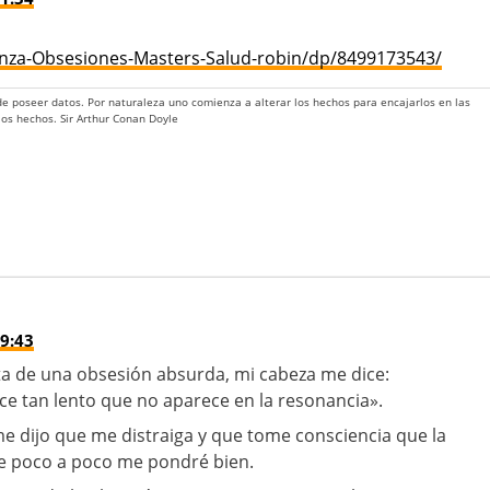
nza-Obsesiones-Masters-Salud-robin/dp/8499173543/
 de poseer datos. Por naturaleza uno comienza a alterar los hechos para encajarlos en las
 los hechos. Sir Arthur Conan Doyle
9:43
ta de una obsesión absurda, mi cabeza me dice:
ece tan lento que no aparece en la resonancia».
 me dijo que me distraiga y que tome consciencia que la
e poco a poco me pondré bien.