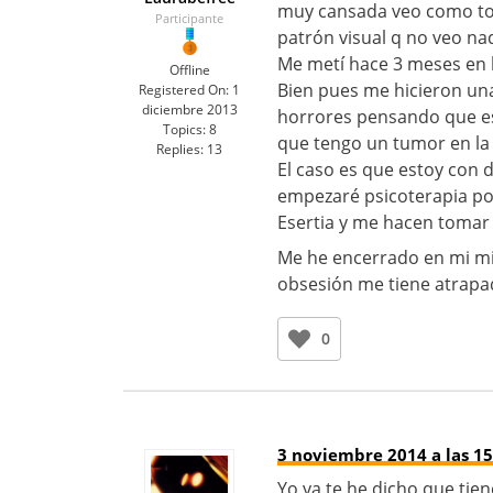
muy cansada veo como to
Participante
patrón visual q no veo na
Me metí hace 3 meses en 
Offline
Bien pues me hicieron una
Registered On:
1
diciembre 2013
horrores pensando que e
Topics:
8
que tengo un tumor en la
Replies:
13
El caso es que estoy con 
empezaré psicoterapia po
Esertia y me hacen tomar 
Me he encerrado en mi mi
obsesión me tiene atrap
0
3 noviembre 2014 a las 15
Yo ya te he dicho que tien