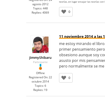
teorías, en lugar encajar las teorías con
agosto 2012
Topics:
448
0
Replies:
4069
11 noviembre 2014 a las 1
me estoy mirando el libro
primer pensamiento pero
obsesiono aunque soy con
JimmyShibaru
asusto por mis pensamien
Participante
pero normalmente se me p
Offline
Registered On:
22
0
octubre 2014
Topics:
6
Replies:
19