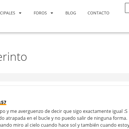
CIPALES
FOROS
BLOG
CONTACTO
erinto
:57
mpo y me averguenzo de decir que sigo exactamente igual :S
o atrapada en el bucle y no puedo salir de ninguna forma.
uando miro al cielo cuando hace sol y también cuando esto