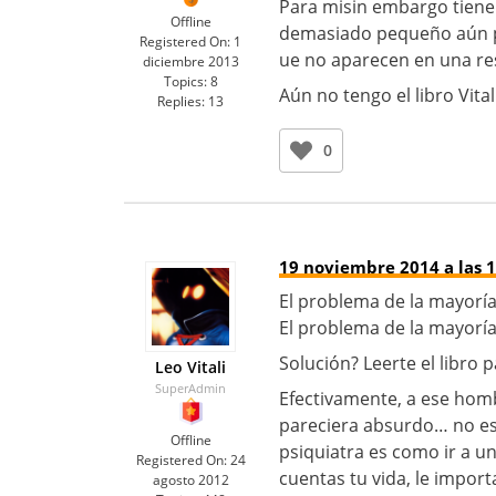
Para misin embargo tiene 
Offline
demasiado pequeño aún pa
Registered On:
1
ue no aparecen en una re
diciembre 2013
Topics:
8
Aún no tengo el libro Vit
Replies:
13
0
19 noviembre 2014 a las 1
El problema de la mayoría
El problema de la mayorí
Solución? Leerte el libro
Leo Vitali
SuperAdmin
Efectivamente, a ese homb
pareciera absurdo… no esta
Offline
psiquiatra es como ir a u
Registered On:
24
cuentas tu vida, le impor
agosto 2012