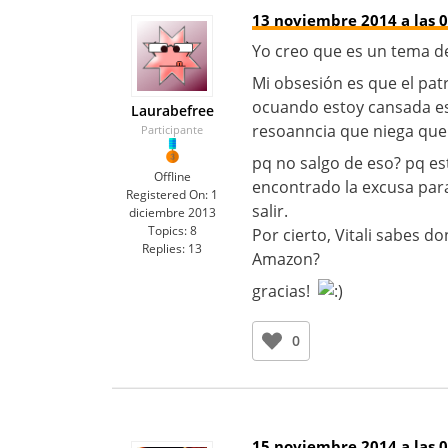
13 noviembre 2014 a las 0
Yo creo que es un tema de
Mi obsesión es que el pat
ocuando estoy cansada e
Laurabefree
resoanncia que niega que
Participante
pq no salgo de eso? pq e
Offline
encontrado la excusa para
Registered On:
1
salir.
diciembre 2013
Topics:
8
Por cierto, Vitali sabes d
Replies:
13
Amazon?
gracias!
0
15 noviembre 2014 a las 0