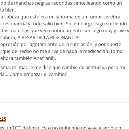
do de manchas negras redondas centelleando como un
da bien.
la cabeza que esto era un síntoma de un tumor cerebral.
 resonancia y todo salió bien. Sin embargo, sigo sufriendo
stas manchas que veo continuamente son algo muy grave 
 cabeza, A PESAR DE LA RESONANCIA!!
depresión por agotamiento de la rumiación, y por suerte
rque de hecho no me sirve de nada la medicación (tomo
ahora también Anafranil).
sma, mi madre me dice que cambie de actitud ya pero mi
ada… Como empezar el cambio?
:25
es un TOC de libro. Esto no quita que no vaya a ser duro,