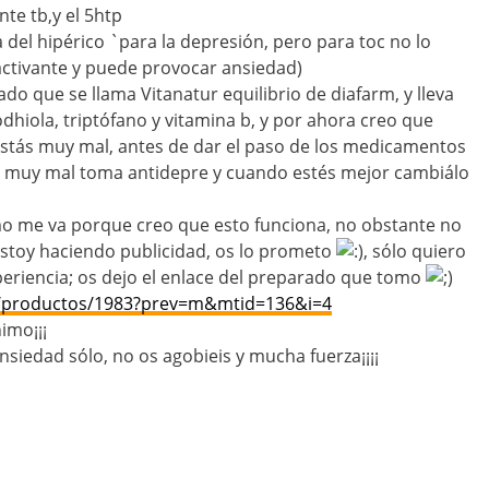
te tb,y el 5htp
ia del hipérico `para la depresión, pero para toc no lo
tivante y puede provocar ansiedad)
o que se llama Vitanatur equilibrio de diafarm, y lleva
odhiola, triptófano y vitamina b, y por ahora creo que
estás muy mal, antes de dar el paso de los medicamentos
ás muy mal toma antidepre y cuando estés mejor cambiálo
o me va porque creo que esto funciona, no obstante no
stoy haciendo publicidad, os lo prometo
, sólo quiero
eriencia; os dejo el enlace del preparado que tomo
s/productos/1983?prev=m&mtid=136&i=4
imo¡¡¡
nsiedad sólo, no os agobieis y mucha fuerza¡¡¡¡