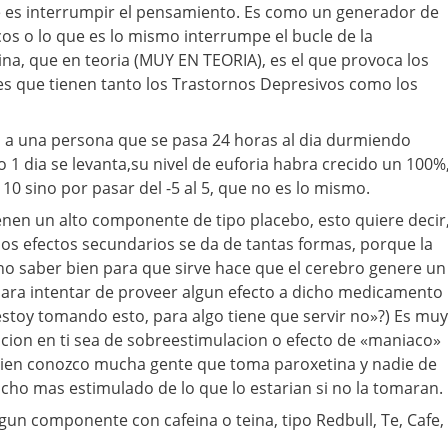
 es interrumpir el pensamiento. Es como un generador de
os o lo que es lo mismo interrumpe el bucle de la
ina, que en teoria (MUY EN TEORIA), es el que provoca los
es que tienen tanto los Trastornos Depresivos como los
es a una persona que se pasa 24 horas al dia durmiendo
 1 dia se levanta,su nivel de euforia habra crecido un 100%
 10 sino por pasar del -5 al 5, que no es lo mismo.
enen un alto componente de tipo placebo, esto quiere decir
los efectos secundarios se da de tantas formas, porque la
o saber bien para que sirve hace que el cerebro genere un
ara intentar de proveer algun efecto a dicho medicamento
estoy tomando esto, para algo tiene que servir no»?) Es muy
cion en ti sea de sobreestimulacion o efecto de «maniaco»
ien conozco mucha gente que toma paroxetina y nadie de
ho mas estimulado de lo que lo estarian si no la tomaran.
gun componente con cafeina o teina, tipo Redbull, Te, Cafe,