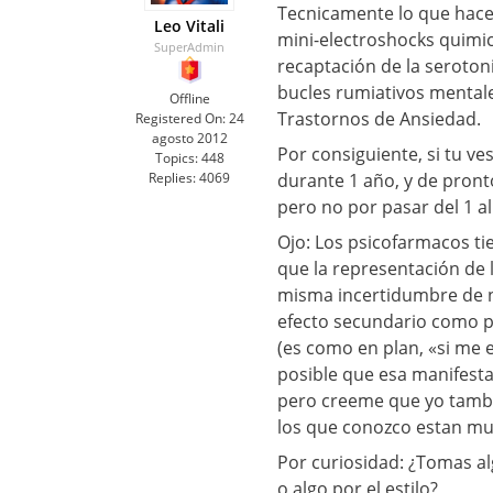
Tecnicamente lo que hace
Leo Vitali
mini-electroshocks quimic
SuperAdmin
recaptación de la seroton
bucles rumiativos mental
Offline
Trastornos de Ansiedad.
Registered On:
24
agosto 2012
Por consiguiente, si tu v
Topics:
448
Replies:
4069
durante 1 año, y de pronto
pero no por pasar del 1 al
Ojo: Los psicofarmacos ti
que la representación de 
misma incertidumbre de n
efecto secundario como p
(es como en plan, «si me 
posible que esa manifesta
pero creeme que yo tamb
los que conozco estan muc
Por curiosidad: ¿Tomas al
o algo por el estilo?