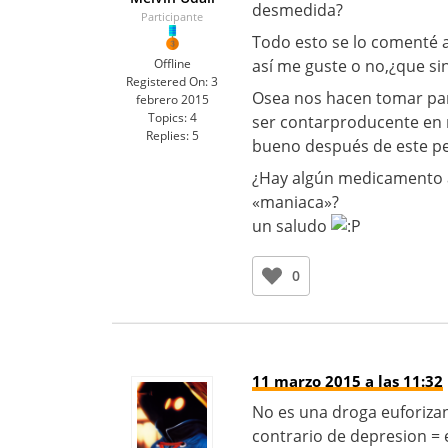
desmedida?
Participante
Todo esto se lo comenté a
Offline
así me guste o no,¿que si
Registered On:
3
Osea nos hacen tomar pa
febrero 2015
Topics:
4
ser contarproducente en n
Replies:
5
bueno después de este pe
¿Hay algún medicamento a
«maniaca»?
un saludo
0
11 marzo 2015 a las 11:32
No es una droga euforizan
contrario de depresion = 