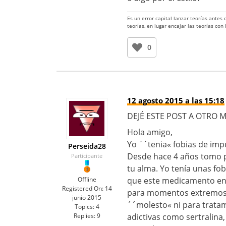
Es un error capital lanzar teorías antes
teorías, en lugar encajar las teorías con
0
12 agosto 2015 a las 15:18
DEJÉ ESTE POST A OTRO M
Hola amigo,
Yo ´´tenia« fobias de imp
Perseida28
Desde hace 4 años tomo 
Participante
tu alma. Yo tenía unas fo
Offline
que este medicamento en
Registered On:
14
para momentos extremos,
junio 2015
´´molesto« ni para trata
Topics:
4
Replies:
9
adictivas como sertralina