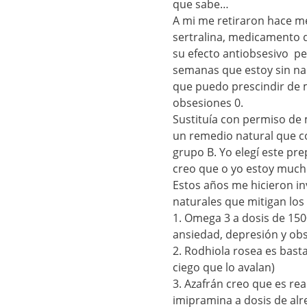
que sabe…
A mi me retiraron hace m
sertralina, medicamento q
su efecto antiobsesivo pe
semanas que estoy sin na
que puedo prescindir de 
obsesiones 0.
Sustituía con permiso de 
un remedio natural que co
grupo B. Yo elegí este pr
creo que o yo estoy much
Estos años me hicieron i
naturales que mitigan los
1. Omega 3 a dosis de 1500
ansiedad, depresión y obs
2. Rodhiola rosea es basta
ciego que lo avalan)
3. Azafrán creo que es re
imipramina a dosis de alr