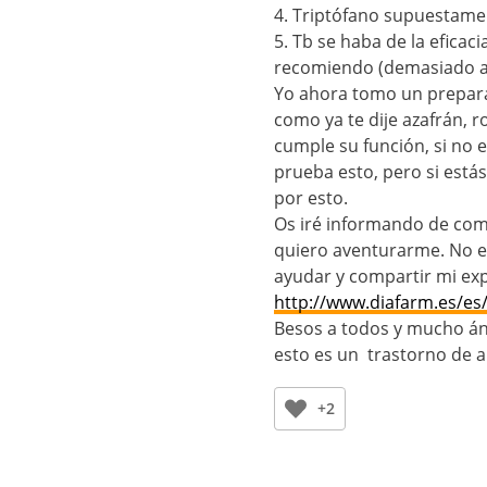
4. Triptófano supuestamen
5. Tb se haba de la eficac
recomiendo (demasiado ac
Yo ahora tomo un preparad
como ya te dije azafrán, r
cumple su función, si no 
prueba esto, pero si est
por esto.
Os iré informando de com
quiero aventurarme. No e
ayudar y compartir mi exp
http://www.diafarm.es/e
Besos a todos y mucho án
esto es un trastorno de a
+2