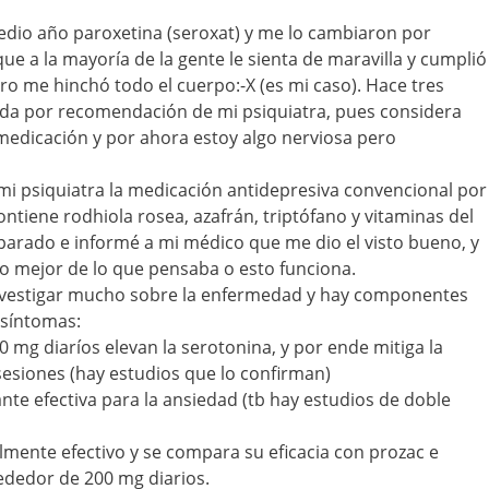
edio año paroxetina (seroxat) y me lo cambiaron por
ue a la mayoría de la gente le sienta de maravilla y cumplió
ro me hinchó todo el cuerpo:-X (es mi caso). Hace tres
da por recomendación de mi psiquiatra, pues considera
medicación y por ahora estoy algo nerviosa pero
mi psiquiatra la medicación antidepresiva convencional por
ntiene rodhiola rosea, azafrán, triptófano y vitaminas del
eparado e informé a mi médico que me dio el visto bueno, y
o mejor de lo que pensaba o esto funciona.
nvestigar mucho sobre la enfermedad y hay componentes
 síntomas:
 mg diaríos elevan la serotonina, y por ende mitiga la
esiones (hay estudios que lo confirman)
nte efectiva para la ansiedad (tb hay estudios de doble
almente efectivo y se compara su eficacia con prozac e
ededor de 200 mg diarios.