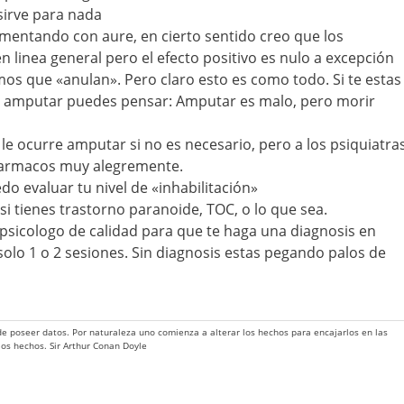
 sirve para nada
comentando con aure, en cierto sentido creo que los
linea general pero el efecto positivo es nulo a excepción
s que «anulan». Pero claro esto es como todo. Si te estas
 amputar puedes pensar: Amputar es malo, pero morir
le ocurre amputar si no es necesario, pero a los psiquiatra
ofarmacos muy alegremente.
o evaluar tu nivel de «inhabilitación»
si tienes trastorno paranoide, TOC, o lo que sea.
 psicologo de calidad para que te haga una diagnosis en
olo 1 o 2 sesiones. Sin diagnosis estas pegando palos de
 de poseer datos. Por naturaleza uno comienza a alterar los hechos para encajarlos en las
 los hechos. Sir Arthur Conan Doyle