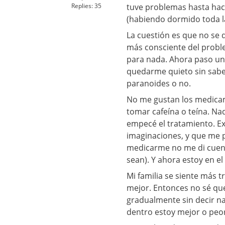
Replies:
35
tuve problemas hasta hac
(habiendo dormido toda l
La cuestión es que no se q
más consciente del probl
para nada. Ahora paso una
quedarme quieto sin sabe
paranoides o no.
No me gustan los medicam
tomar cafeína o teína. N
empecé el tratamiento. Ex
imaginaciones, y que me 
medicarme no me di cuent
sean). Y ahora estoy en e
Mi familia se siente más
mejor. Entonces no sé que
gradualmente sin decir na
dentro estoy mejor o peo