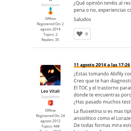
¿Qué opinión tenéis al re
Participante
pena o no, experiencias c
Offline
Saludos
Registered On:
2
agosto 2014
0
Topics:
2
Replies:
35
11 agosto 2014 a las 17:26
¿Estas tomando Abifily c
Creo que te han diagnost
El TOC y el trastorno par
Leo Vitali
donde te encuentras porqu
SuperAdmin
¿Has pasado muchos tests
Offline
La fluoxetina si es mas t
Registered On:
24
ansiolitico como el Loraz
agosto 2012
De todas formas mira est
Topics:
448