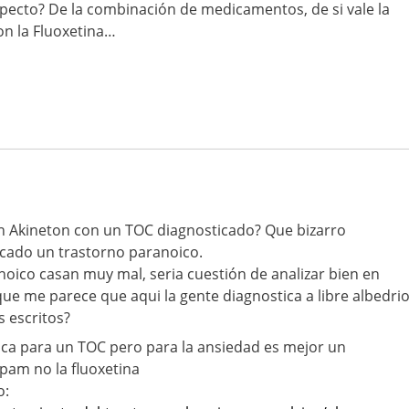
specto? De la combinación de medicamentos, de si vale la
on la Fluoxetina…
on Akineton con un TOC diagnosticado? Que bizarro
icado un trastorno paranoico.
anoico casan muy mal, seria cuestión de analizar bien en
e me parece que aqui la gente diagnostica a libre albedri
 escritos?
ipica para un TOC pero para la ansiedad es mejor un
epam no la fluoxetina
o: