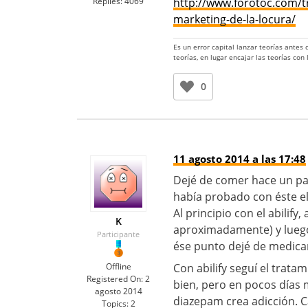
Replies:
4069
http://www.forotoc.com/t
marketing-de-la-locura/
Es un error capital lanzar teorías antes
teorías, en lugar encajar las teorías con
0
11 agosto 2014 a las 17:48
Dejé de comer hace un par
había probado con éste el
Al principio con el abilify
K
aproximadamente) y luego 
Participante
ése punto dejé de medic
Offline
Con abilify seguí el trat
Registered On:
2
bien, pero en pocos días
agosto 2014
diazepam crea adicción. 
Topics:
2