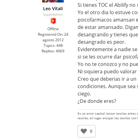
Si tienes TOC el Abilify no
Leo Vitali
Yo el otro dia lo estuve 
SuperAdmin
psicofarmacos amansan en 
de estar amansado. Digamo
Offline
desangrando y tienes que
Registered On:
24
agosto 2012
desangrado es peor.
Topics:
448
Evidentemente a nadie se 
Replies:
4069
si se les ocurre dar psic
Yo no te conozco y no pued
NI siquiera puedo valorar 
Creo que deberias ir a un
condiciones. Aunque sea s
ciego.
¿De donde eres?
Es un error capital lanzar teorías antes
teorías, en lugar encajar las teorías con
0