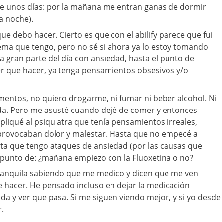
e unos días: por la mañana me entran ganas de dormir
a noche).
ue debo hacer. Cierto es que con el abilify parece que fui
ema que tengo, pero no sé si ahora ya lo estoy tomando
 gran parte del día con ansiedad, hasta el punto de
r que hacer, ya tenga pensamientos obsesivos y/o
entos, no quiero drogarme, ni fumar ni beber alcohol. Ni
ada. Pero me asusté cuando dejé de comer y entonces
pliqué al psiquiatra que tenía pensamientos irreales,
provocaban dolor y malestar. Hasta que no empecé a
a que tengo ataques de ansiedad (por las causas que
l punto de: ¿mañana empiezo con la Fluoxetina o no?
 tranquila sabiendo que me medico y dicen que me ven
 hacer. He pensado incluso en dejar la medicación
da y ver que pasa. Si me siguen viendo mejor, y si yo desde
r.