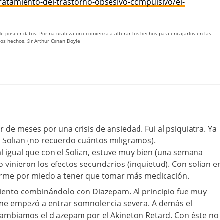
ratamiento-del-trastorno-obsesivo-compulsivo/el-
 de poseer datos. Por naturaleza uno comienza a alterar los hechos para encajarlos en las
 los hechos. Sir Arthur Conan Doyle
 de meses por una crisis de ansiedad. Fui al psiquiatra. Ya
 Solian (no recuerdo cuántos miligramos).
, al igual que con el Solian, estuve muy bien (una semana
vinieron los efectos secundarios (inquietud). Con solian e
arme por miedo a tener que tomar más medicación.
amiento combinándolo con Diazepam. Al principio fue muy
 me empezó a entrar somnolencia severa. A demás el
Cambiamos el diazepam por el Akineton Retard. Con éste no