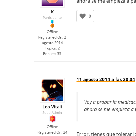
ahora se me empieza a pa
K
0
Participante
Offline
Registered On:
2
agosto 2014
Topics:
2
Replies:
35
11 agosto 2014 a las 20:04
Voy a probar la medicac
Leo Vitali
ahora se me empieza a p
SuperAdmin
Offline
Registered On:
24
Error, tienes que tolerar