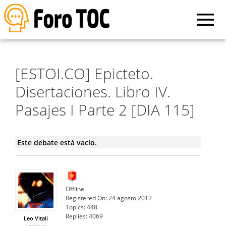
[ESTOI.CO] Epicteto.
Disertaciones. Libro IV.
Pasajes I Parte 2 [DIA 115]
Este debate está vacío.
Offline
Registered On:
24 agosto 2012
Topics:
448
Replies:
4069
Leo Vitali
SuperAdmin