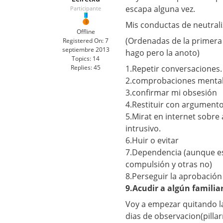
escapa alguna vez.
Participante
Mis conductas de neutrali
Offline
(Ordenadas de la primera 
Registered On:
7
septiembre 2013
hago pero la anoto)
Topics:
14
Replies:
45
1.Repetir conversaciones.
2.comprobaciones menta
3.confirmar mi obsesión
4.Restituir con argumento
5.Mirat en internet sobre
intrusivo.
6.Huir o evitar
7.Dependencia (aunque es
compulsión y otras no)
8.Perseguir la aprobación
9.Acudir a algún familia
Voy a empezar quitando la
dias de observacion(pilla