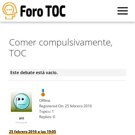
Comer compulsivamente,
TOC
Este debate está vacío.
Offline
Registered On:
25 febrero 2016
Topics:
1
Replies:
0
ant
Participante
25 febrero 2016 a las 19:05