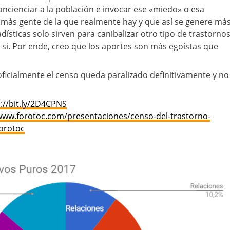
oncienciar a la población e invocar ese «miedo» o esa
 más gente de la que realmente hay y que así se genere má
dísticas solo sirven para canibalizar otro tipo de trastorno
n si. Por ende, creo que los aportes son más egoístas que
oficialmente el censo queda paralizado definitivamente y no
://bit.ly/2D4CPNS
/www.forotoc.com/presentaciones/censo-del-trastorno-
orotoc