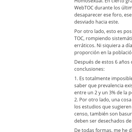
Homosexual. En cierto gra
WebTOC durante los últim
desaparecer ese foro, ese
desviado hacia este.
Por otro lado, esto es pos
TOC, rompiendo sistemáti
erráticos. Ni siquiera a d
proporción en la població
Después de estos 6 años 
conclusiones:
1. Es totalmente imposibl
saber que prevalencia exi
entre un 2 y un 3% de la 
2. Por otro lado, una cos
los estudios que sugieren
censo, también son basura
deben ser desechados de
De todas formas, me he d