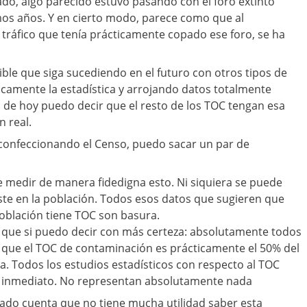
do, algo parecido estuvo pasando con el foro extinto
os años. Y en cierto modo, parece como que al
 tráfico que tenía prácticamente copado ese foro, se ha
ible que siga sucediendo en el futuro con otros tipos de
camente la estadística y arrojando datos totalmente
ía de hoy puedo decir que el resto de los TOC tengan esa
n real.
confeccionando el Censo, puedo sacar un par de
e medir de manera fidedigna esto. Ni siquiera se puede
ste en la población. Todos esos datos que sugieren que
población tiene TOC son basura.
a que si puedo decir con más certeza: absolutamente todos
 que el TOC de contaminación es prácticamente el 50% del
. Todos los estudios estadísticos con respecto al TOC
 inmediato. No representan absolutamente nada
ado cuenta que no tiene mucha utilidad saber esta