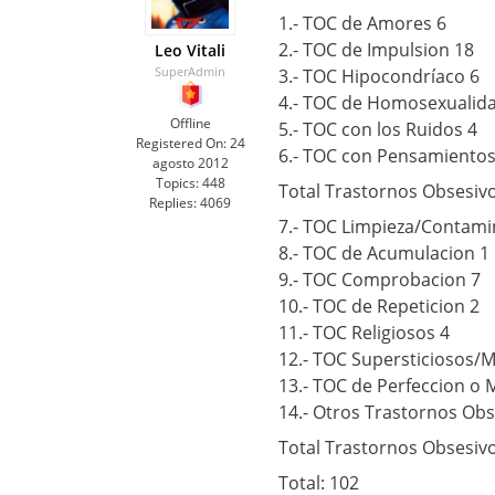
1.- TOC de Amores 6
2.- TOC de Impulsion 18
Leo Vitali
SuperAdmin
3.- TOC Hipocondríaco 6
4.- TOC de Homosexualid
Offline
5.- TOC con los Ruidos 4
Registered On:
24
6.- TOC con Pensamientos
agosto 2012
Topics:
448
Total Trastornos Obsesiv
Replies:
4069
7.- TOC Limpieza/Contami
8.- TOC de Acumulacion 1
9.- TOC Comprobacion 7
10.- TOC de Repeticion 2
11.- TOC Religiosos 4
12.- TOC Supersticiosos/M
13.- TOC de Perfeccion o 
14.- Otros Trastornos Obs
Total Trastornos Obsesivo
Total: 102