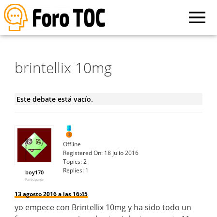
brintellix 10mg
Este debate está vacío.
Offline
Registered On:
18 julio 2016
Topics:
2
Replies:
1
boy170
Participante
13 agosto 2016 a las 16:45
yo empece con Brintellix 10mg y ha sido todo un