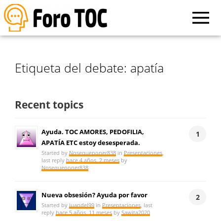
Etiqueta del debate: apatía
Recent topics
Ayuda. TOC AMORES, PEDOFILIA,
1
APATÍA ETC estoy desesperada.
Started by
Nosequeponer838
in
Presentaciones
,
last reply
hace 4 años, 2 meses
by
Nosequeponer838
Nueva obsesión? Ayuda por favor
2
Started by
juandel99
in
Presentaciones
, last
reply
hace 5 años, 11 meses
by
Sawita2020