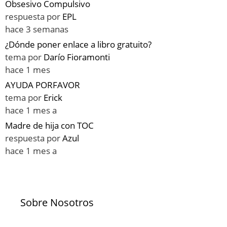
Obsesivo Compulsivo
respuesta por
EPL
hace 3 semanas
¿Dónde poner enlace a libro gratuito?
tema por
Darío Fioramonti
hace 1 mes
AYUDA PORFAVOR
tema por
Erick
hace 1 mes a
Madre de hija con TOC
respuesta por
Azul
hace 1 mes a
Sobre Nosotros