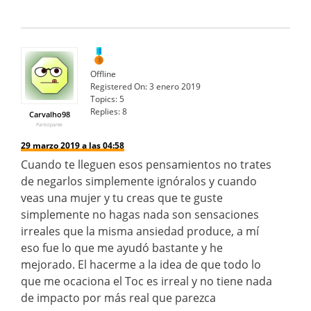
Offline
Registered On:
3 enero 2019
Topics:
5
Replies:
8
Carvalho98
Participante
29 marzo 2019 a las 04:58
Cuando te lleguen esos pensamientos no trates
de negarlos simplemente ignóralos y cuando
veas una mujer y tu creas que te guste
simplemente no hagas nada son sensaciones
irreales que la misma ansiedad produce, a mí
eso fue lo que me ayudó bastante y he
mejorado. El hacerme a la idea de que todo lo
que me ocaciona el Toc es irreal y no tiene nada
de impacto por más real que parezca