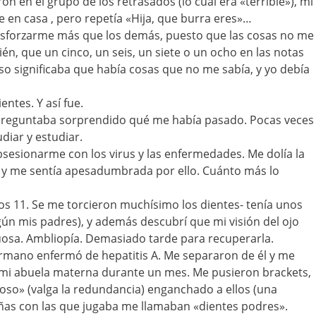
 en el grupo de los retrasados (lo cual era «terrible»), mi
en casa , pero repetía «Hija, que burra eres»…
 esforzarme más que los demás, puesto que las cosas no me
én, que un cinco, un seis, un siete o un ocho en las notas
eso significaba que había cosas que no me sabía, y yo debía
entes. Y así fue.
 preguntaba sorprendido qué me había pasado. Pocas veces
diar y estudiar.
sesionarme con los virus y las enfermedades. Me dolía la
s y me sentía apesadumbrada por ello. Cuánto más lo
os 11. Se me torcieron muchísimo los dientes- tenía unos
ún mis padres), y además descubrí que mi visión del ojo
uosa. Ambliopía. Demasiado tarde para recuperarla.
rmano enfermó de hepatitis A. Me separaron de él y me
e mi abuela materna durante un mes. Me pusieron brackets,
oso» (valga la redundancia) enganchado a ellos (una
niñas con las que jugaba me llamaban «dientes podres».