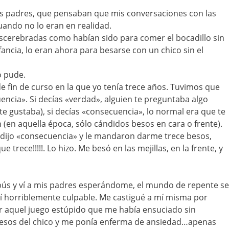
is padres, que pensaban que mis conversaciones con las
uando no lo eran en realidad.
cerebradas como habían sido para comer el bocadillo sin
fancia, lo eran ahora para besarse con un chico sin el
o pude.
 fin de curso en la que yo tenía trece años. Tuvimos que
encia». Si decías «verdad», alguien te preguntaba algo
te gustaba), si decías «consecuencia», lo normal era que te
(en aquella época, sólo cándidos besos en cara o frente).
dijo «consecuencia» y le mandaron darme trece besos,
trece!!!!!. Lo hizo. Me besó en las mejillas, en la frente, y
ús y ví a mis padres esperándome, el mundo de repente se
í horriblemente culpable. Me castigué a mí misma por
r aquel juego estúpido que me había ensuciado sin
esos del chico y me ponía enferma de ansiedad…apenas