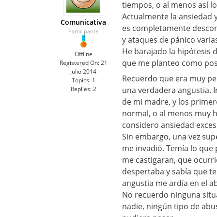
tiempos, o al menos así l
Actualmente la ansiedad 
Comunicativa
es completamente desconoc
Participante
y ataques de pánico varias
He barajado la hipótesis 
Offline
que me planteo como posi
Registered On:
21
julio 2014
Recuerdo que era muy peq
Topics:
1
Replies:
2
una verdadera angustia. I
de mi madre, y los primero
normal, o al menos muy ha
considero ansiedad excesi
Sin embargo, una vez supe
me invadió. Temía lo que 
me castigaran, que ocurr
despertaba y sabía que ten
angustia me ardía en el 
No recuerdo ninguna situa
nadie, ningún tipo de abu