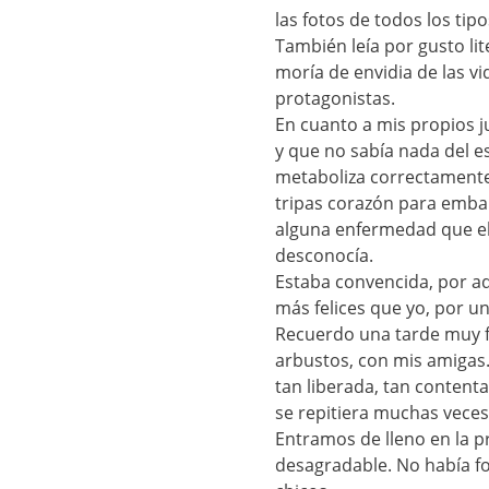
las fotos de todos los ti
También leía por gusto lite
moría de envidia de las v
protagonistas.
En cuanto a mis propios j
y que no sabía nada del es
metaboliza correctamente
tripas corazón para emba
alguna enfermedad que el 
desconocía.
Estaba convencida, por a
más felices que yo, por u
Recuerdo una tarde muy fe
arbustos, con mis amigas.
tan liberada, tan conten
se repitiera muchas veces
Entramos de lleno en la 
desagradable. No había f