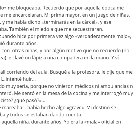
alo» me bloqueaba. Recuerdo que por aquella época me
e me encarcelaran. Mi prima mayor, en un juego de niñas,
 y me había dicho «terminarás en la cárcel», y ese
ba. También el miedo a que me secuestraran.
 cuando hice por primera vez algo «verdaderamente malo»,
ió durante años.
 con otras niñas, y por algún motivo que no recuerdo (no
ea) le clavé un lápiz a una compañera en la mano. Y ví
lí corriendo del aula. Busqué a la profesora, le dije que me
l…intenté huir…
do muy seria, porque no vinieron médicos ni ambulancias n
nteró. Me sentó en la mesa de la cocina y me interrogó muy
iciste? ¿qué pasó?»…
 mareaba….había hecho algo «grave». Mi destino se
aba y todos se estaban dando cuenta.
aquella niña, durante años. Yo era la «mala» oficial en