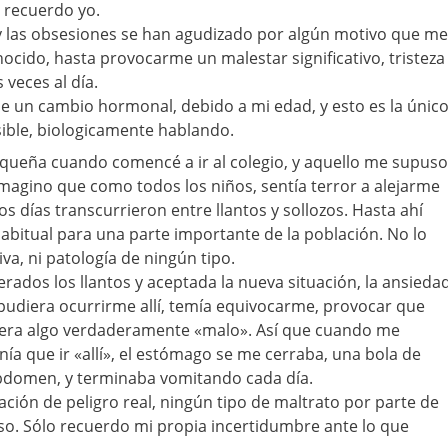
o recuerdo yo.
y las obsesiones se han agudizado por algún motivo que me
ido, hasta provocarme un malestar significativo, tristeza
 veces al día.
de un cambio hormonal, debido a mi edad, y esto es la únic
ble, biologicamente hablando.
ueña cuando comencé a ir al colegio, y aquello me supuso
magino que como todos los niños, sentía terror a alejarme
s días transcurrieron entre llantos y sollozos. Hasta ahí
bitual para una parte importante de la población. No lo
va, ni patología de ningún tipo.
rados los llantos y aceptada la nueva situación, la ansieda
pudiera ocurrirme allí, temía equivocarme, provocar que
iera algo verdaderamente «malo». Así que cuando me
ía que ir «allí», el estómago se me cerraba, una bola de
abdomen, y terminaba vomitando cada día.
ción de peligro real, ningún tipo de maltrato por parte de
so. Sólo recuerdo mi propia incertidumbre ante lo que