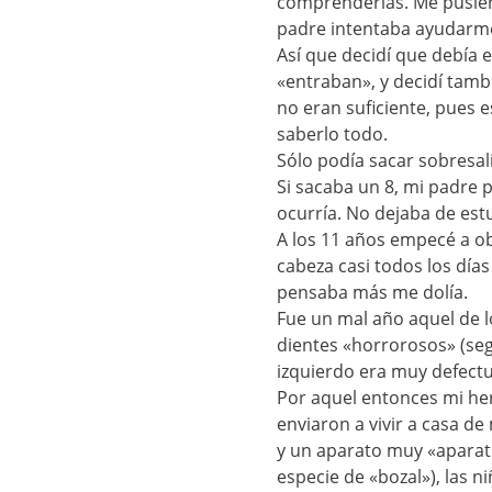
comprenderlas. Me pusieron
padre intentaba ayudarme 
Así que decidí que debía
«entraban», y decidí tambi
no eran suficiente, pues 
saberlo todo.
Sólo podía sacar sobresali
Si sacaba un 8, mi padre
ocurría. No dejaba de estu
A los 11 años empecé a ob
cabeza casi todos los día
pensaba más me dolía.
Fue un mal año aquel de l
dientes «horrorosos» (seg
izquierdo era muy defect
Por aquel entonces mi he
enviaron a vivir a casa d
y un aparato muy «aparat
especie de «bozal»), las 