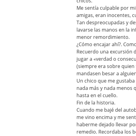
chicos.
Me sentía culpable por m
amigas, eran inocentes, c
Tan despreocupadas y des
lavarse las manos en la in
menor remordimiento.
¿Cómo encajar ahí?. Com
Recuerdo una excursión de
jugar a «verdad o consecu
(siempre era sobre quien 
mandasen besar a alguien 
Un chico que me gustaba 
nada más y nada menos que 
hasta en el cuello.
Fin de la historia.
Cuando me bajé del autob
me vino encima y me sent
haberme dejado llevar po
remedio. Recordaba los b