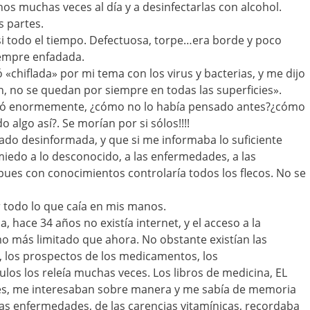
s muchas veces al día y a desinfectarlas con alcohol.
s partes.
i todo el tiempo. Defectuosa, torpe…era borde y poco
iempre enfadada.
«chiflada» por mi tema con los virus y bacterias, y me dijo
, no se quedan por siempre en todas las superficies».
beró enormemente, ¿cómo no lo había pensado antes?¿cómo
algo así?. Se morían por si sólos!!!!
ado desinformada, y que si me informaba lo suficiente
 miedo a lo desconocido, a las enfermedades, a las
pues con conocimientos controlaría todos los flecos. No se
r todo lo que caía en mis manos.
, hace 34 años no existía internet, y el acceso a la
o más limitado que ahora. No obstante existían las
s, los prospectos de los medicamentos, los
ulos los releía muchas veces. Los libros de medicina, EL
res, me interesaban sobre manera y me sabía de memoria
sas enfermedades, de las carencias vitamínicas, recordaba