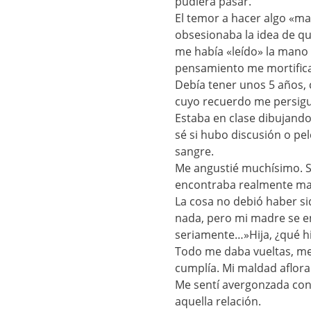
pudiera pasar.
El temor a hacer algo «m
obsesionaba la idea de qu
me había «leído» la mano ,
pensamiento me mortifica
Debía tener unos 5 años,
cuyo recuerdo me persigu
Estaba en clase dibujando
sé si hubo discusión o pel
sangre.
Me angustié muchísimo. Sa
encontraba realmente ma
La cosa no debió haber si
nada, pero mi madre se e
seriamente…»Hija, ¿qué h
Todo me daba vueltas, me
cumplía. Mi maldad aflor
Me sentí avergonzada con 
aquella relación.