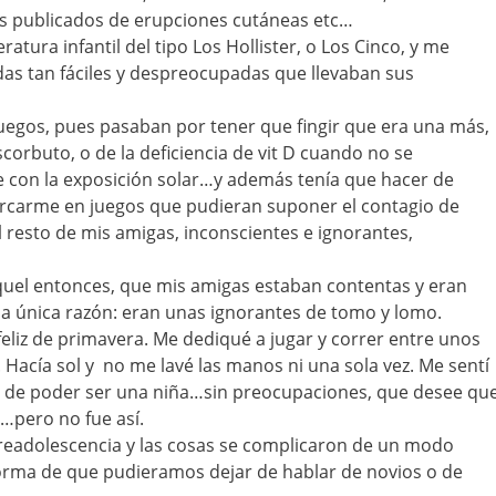
pos publicados de erupciones cutáneas etc…
ratura infantil del tipo Los Hollister, o Los Cinco, y me
idas tan fáciles y despreocupadas que llevaban sus
uegos, pues pasaban por tener que fingir que era una más,
corbuto, o de la deficiencia de vit D cuando no se
 con la exposición solar…y además tenía que hacer de
rcarme en juegos que pudieran suponer el contagio de
resto de mis amigas, inconscientes e ignorantes,
quel entonces, que mis amigas estaban contentas y eran
na única razón: eran unas ignorantes de tomo y lomo.
liz de primavera. Me dediqué a jugar y correr entre unos
 Hacía sol y no me lavé las manos ni una sola vez. Me sentí
ta de poder ser una niña…sin preocupaciones, que desee qu
…pero no fue así.
preadolescencia y las cosas se complicaron de un modo
orma de que pudieramos dejar de hablar de novios o de