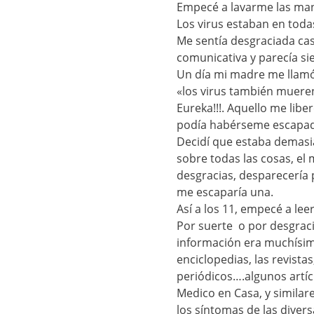
Empecé a lavarme las mano
Los virus estaban en toda
Me sentía desgraciada cas
comunicativa y parecía s
Un día mi madre me llamó 
«los virus también mueren
Eureka!!!. Aquello me li
podía habérseme escapado 
Decidí que estaba demasi
sobre todas las cosas, el
desgracias, desparecería 
me escaparía una.
Así a los 11, empecé a lee
Por suerte o por desgracia
información era muchísim
enciclopedias, las revista
periódicos….algunos artíc
Medico en Casa, y simila
los síntomas de las diver