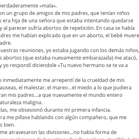
a verdaderamente «mala».
on un grupo de amigos de mis padres, que tenían niños
s era hija de una señora que estaba intentando quedarse
 al parecer sufría abortos de repetición. En casa se había
adres me habían explicado que en un aborto, el bebé muer
madre.
nuestras reuniones, yo estaba jugando con los demás niños
 los abortos (que estaba nuevamente embarazada) me atacó,
, y yo respondí diciendole «Tu nuevo hermano se te va a
 yo inmediatamente me arrepentí de la crueldad de mis
 nauseas, el malestar, el mareo…el miedo a lo que pudiera
aran mis padres…a que nuevamente el mundo entero
aturaleza maligna.
alas, me obsesionó durante mi primera infancia.
ra me pillase hablando con algún compañero, que me
s bien.
 me atravesaron las divisiones…no había forma de