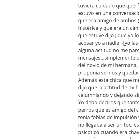
tuviera cuidado que quer
estuvo en una conversació
que era amigo de ambos (m
histérica y que era un cá
que estuve dijo ¡¡que yo 
acosar yo a nadie :-[yo la
alguna actitud no me parec
mensajes…simplemente cha
del novio de mi hermana,
proponía vernos y quedar 
Además esta chica que me
dijo que la actitud de mi
calumniando y dejando sin
Yo debo deciros que tant
perros que es amigo del c
tenia fobias de impulsión
no llegaba a ser un toc; e
psicótico cuando era chava