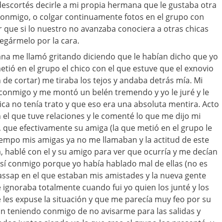
escortés decirle a mi propia hermana que le gustaba otra
conmigo, o colgar continuamente fotos en el grupo con
 que si lo nuestro no avanzaba conociera a otras chicas
egármelo por la cara.
ana me llamó gritando diciendo que le habían dicho que yo
etió en el grupo el chico con el que estuve que el exnovio
e cortar) me tiraba los tejos y andaba detrás mía. Mi
conmigo y me montó un belén tremendo y yo le juré y le
ica no tenía trato y que eso era una absoluta mentira. Acto
 el que tuve relaciones y le comenté lo que me dijo mi
, que efectivamente su amiga (la que metió en el grupo le
tiempo mis amigas ya no me llamaban y la actitud de este
a, hablé con el y su amigo para ver que ocurría y me decían
sí conmigo porque yo había hablado mal de ellas (no es
assap en el que estaban mis amistades y la nueva gente
ignoraba totalmente cuando fui yo quien los junté y los
les expuse la situación y que me parecía muy feo por su
an teniendo conmigo de no avisarme para las salidas y