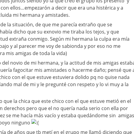
odos juntos siendo yo la que creo el grupo los presentó y
on ellos…empezarón a decir que era una histérica y a
cluida mi hermana y amistades.
e la situación, de que me parecía extraño que se
había dicho que su exnovio me tiraba los tejos, y que
itud extraña conmigo. Según mi hermana la culpa era mía
 bajo y al parecer me voy de sabionda y por eso no me
era mis amigas de toda la vida)
o del novio de mi hermana, y la actitud de mis amigas estab
quería fagocitar mis amistades o hacerme daño; pensé que 
 chico con el que estuve estuviera dolido pq no quise nada
lando mal de mi y le pregunté con respeto y lo vi muy a la
o que la chica que este chico con el que estuve metió en el
 derechos pero que el no quería nada serio con ella por
vez se me hacía más vacío y estaba quedándome sin amiga
apoyo ninguno
ía de años que tb metí en el grupo me llamó diciendo que