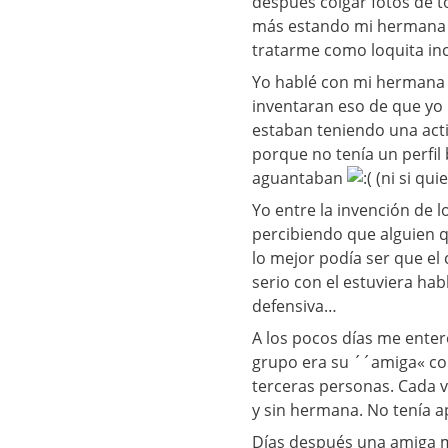
después colgar fotos de t
más estando mi hermana c
tratarme como loquita in
Yo hablé con mi hermana d
inventaran eso de que yo 
estaban teniendo una act
porque no tenía un perfil
aguantaban
(ni si qui
Yo entre la invención de l
percibiendo que alguien 
lo mejor podía ser que el
serio con el estuviera hab
defensiva…
A los pocos días me enter
grupo era su ´´amiga« con
terceras personas. Cada 
y sin hermana. No tenía 
Días después una amiga m