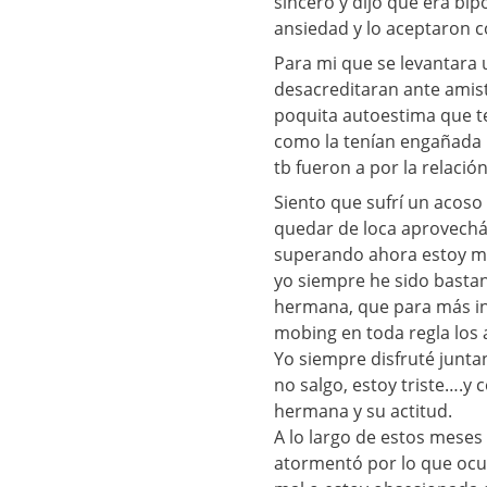
sinceró y dijo que era bip
ansiedad y lo aceptaron co
Para mi que se levantara
desacreditaran ante amist
poquita autoestima que 
como la tenían engañada 
tb fueron a por la relaci
Siento que sufrí un acos
quedar de loca aprovechá
superando ahora estoy m
yo siempre he sido bastan
hermana, que para más in
mobing en toda regla los a
Yo siempre disfruté junta
no salgo, estoy triste….y
hermana y su actitud.
A lo largo de estos mese
atormentó por lo que ocu