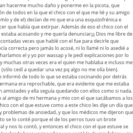
ían hacerme mucho daño y ponerme en la picota, que
n de todos en la que el chico con el que me lié y su amigo
ío y de el) decían de mi que era una esquizofrénica e
ncer que había que extirpar. Además de eso el chico con el
lo estaba acosando y me quería denunciar¡¡¡ Dios me libre de
s contadas veces que hablé con el fue para decirle que
ía correcta pero jamás lo acosé, ni lo llamé ni lo asedié a
rlamos el y yo por wassap y le pedí explicaciones por lo
 y muchas otras veces era el quien me hablaba e incluso me
(sólo cedí a quedar una vez pq algo no me olía bien).
 informó de todo lo que se estaba cocinando por detrás
 hermana era reprochable, que era evidente que me estaba
 amistades y ella seguía quedando con ellos como si nada.
o al amigo de mi hermana y mio con el que sacábamos a los
hico con el que estuve como a este chico les dije un día que
 y problemas de ansiedad, y que los médicos me dijeron qu
sto se lo conté porque el de los perros tuvo un brote
l y nos lo contó, y entonces el chico con el que estuve se