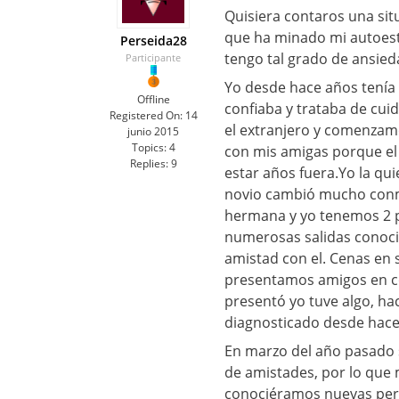
Quisiera contaros una si
que ha minado mi autoest
Perseida28
tengo tal grado de ansie
Participante
Yo desde hace años tenía
Offline
confiaba y trataba de cui
Registered On:
14
el extranjero y comenzamo
junio 2015
Topics:
4
con mis amigas porque el 
Replies:
9
estar años fuera.Yo la qu
novio cambió mucho conmi
hermana y yo tenemos 2 pe
numerosas salidas conoci
amistad con el. Cenas en s
presentamos amigos en co
presentó yo tuve algo, ha
diagnosticado desde hace
En marzo del año pasado 
de amistades, por lo que 
conociéramos nuevas perso