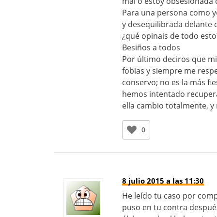
mal o estoy obsesionada c
Para una persona como yo
y desequilibrada delante
¿qué opinais de todo esto
Besiños a todos
Por último deciros que m
fobias y siempre me respe
conservo; no es la más fi
hemos intentado recupera
ella cambio totalmente, y
0
8 julio 2015 a las 11:30
He leído tu caso por compl
puso en tu contra después