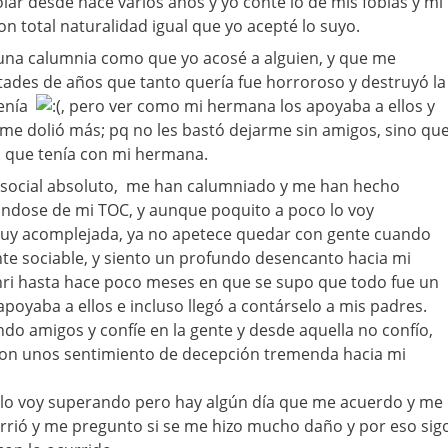
olar desde hace varios años y yo conté lo de mis fobias y mi
n total naturalidad igual que yo acepté lo suyo.
 una calumnia como que yo acosé a alguien, y que me
ades de años que tanto quería fue horroroso y destruyó la
tenía
, pero ver como mi hermana los apoyaba a ellos y
me dolió más; pq no les bastó dejarme sin amigos, sino qu
ón que tenía con mi hermana.
o social absoluto, me han calumniado y me han hecho
ndose de mi TOC, y aunque poquito a poco lo voy
uy acomplejada, ya no apetece quedar con gente cuando
te sociable, y siento un profundo desencanto hacia mi
ri hasta hace poco meses en que se supo que todo fue un
poyaba a ellos e incluso llegó a contárselo a mis padres.
ndo amigos y confíe en la gente y desde aquella no confío,
 con unos sentimiento de decepción tremenda hacia mi
s lo voy superando pero hay algún día que me acuerdo y me
rrió y me pregunto si se me hizo mucho daño y por eso sig