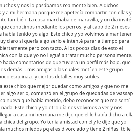
 muchos y nos lo pasábamos realmente bien. A dichos
s y a mi hermana porque me apetecía compartir con ellas y
te también. La cosa marchaba de maravilla, y un día invité
r que conocimos mediante los perros, y al cabo de 2 meses
e había tenido yo algo. Este chico y yo volvimos a mantener
uy claro si quería algo serio e intenté parar a tiempo para
 abiertamente pero con tacto. A los pocos días de esto el
hica con la que yo no llegué a tratar mucho personalmente.
hacía comentarios de que tuviera un perfil más bajo, que
los demás….mis amigas a las cuales metí en este grupo
co esquinazo y ciertos detalles muy sutiles.
le a este chico que mejor quedar como amigos y que no me
ner algo serio, comenzó en el grupo de quedadas de wassap
hica nueva que había metido, debo reconocer que me sentí
e nada. Este chico y yo otro día nos volvimos a ver y nos
egar a casa mi hermana me dijo que el le había dicho a ell
chica del grupo. Yo tenía amistad con el y le dije que yo
nía muchos miedos pq el es divorciado y tiene 2 niñas; tb le