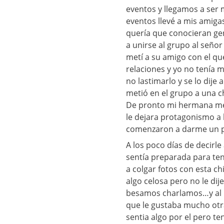
eventos y llegamos a ser
eventos llevé a mis amiga
quería que conocieran gen
a unirse al grupo al seño
metí a su amigo con el qu
relaciones y yo no tenía m
no lastimarlo y se lo dije
metió en el grupo a una c
De pronto mi hermana me 
le dejara protagonismo a 
comenzaron a darme un po
A los poco días de decir
sentía preparada para te
a colgar fotos con esta c
algo celosa pero no le dij
besamos charlamos…y al ll
que le gustaba mucho otra 
sentia algo por el pero te