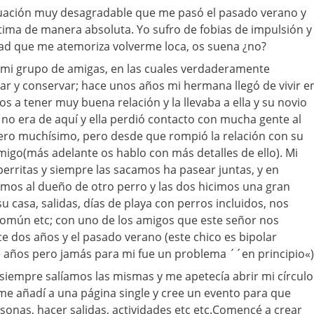
tuación muy desagradable que me pasó el pasado verano y
ima de manera absoluta. Yo sufro de fobias de impulsión y
dad que me atemoriza volverme loca, os suena ¿no?
 mi grupo de amigas, en las cuales verdaderamente
dar y conservar; hace unos años mi hermana llegó de vivir e
s a tener muy buena relación y la llevaba a ella y su novio
no era de aquí y ella perdió contacto con mucha gente al
iero muchísimo, pero desde que rompió la relación con su
go(más adelante os hablo con más detalles de ello). Mi
rritas y siempre las sacamos ha pasear juntas, y en
mos al dueño de otro perro y las dos hicimos una gran
u casa, salidas, días de playa con perros incluidos, nos
mún etc; con uno de los amigos que este señor nos
ce dos años y el pasado verano (este chico es bipolar
 años pero jamás para mi fue un problema ´´en principio«)
siempre salíamos las mismas y me apetecía abrir mi círculo
me añadí a una página single y cree un evento para que
nas, hacer salidas, actividades etc etc.Comencé a crear