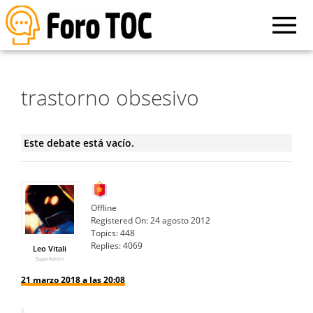
trastorno obsesivo
Este debate está vacío.
Offline
Registered On:
24 agosto 2012
Topics:
448
Replies:
4069
Leo Vitali
SuperAdmin
21 marzo 2018 a las 20:08