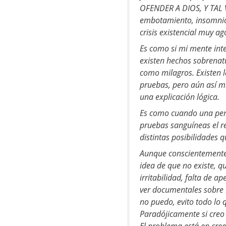
OFENDER A DIOS, Y TAL VE
embotamiento, insomnio 
crisis existencial muy ag
Es como si mi mente int
existen hechos sobrenatu
como milagros. Existen l
pruebas, pero aún así m
una explicación lógica.
Es como cuando una pers
pruebas sanguíneas el re
distintas posibilidades 
Aunque conscientemente 
idea de que no existe, 
irritabilidad, falta de 
ver documentales sobre D
no puedo, evito todo lo 
Paradójicamente si creo e
El problema está en cre