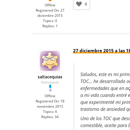
0
Offline
Registered On:
27
diciembre 2015
Topics:
0
Replies:
1
27 diciembre 2015 a las 1
Saludos, este es mi prim
saltacequias
TOC… he desarrollado o
Participante
enfermedades que en aqu
a mi vida cuando entré e
Offline
Registered On:
18
que experimenté mi prime
noviembre 2015
trastorno de ansiedad q
Topics:
6
Replies:
34
Uno de los TOC que desar
comestible, aceite para 