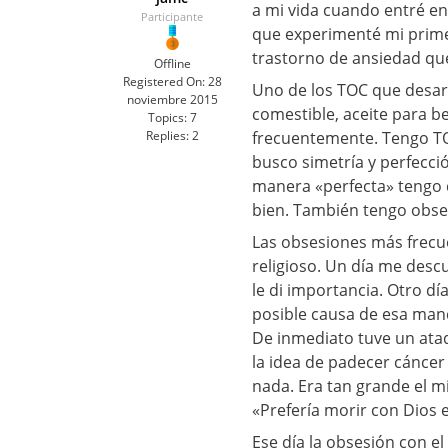
a mi vida cuando entré en
Participante
que experimenté mi primer
trastorno de ansiedad que
Offline
Registered On:
28
Uno de los TOC que desarro
noviembre 2015
comestible, aceite para b
Topics:
7
Replies:
2
frecuentemente. Tengo TOC
busco simetría y perfecci
manera «perfecta» tengo 
bien. También tengo obses
Las obsesiones más frecue
religioso. Un día me desc
le di importancia. Otro dí
posible causa de esa manc
De inmediato tuve un ata
la idea de padecer cáncer 
nada. Era tan grande el mi
«Prefería morir con Dios e
Ese día la obsesión con e