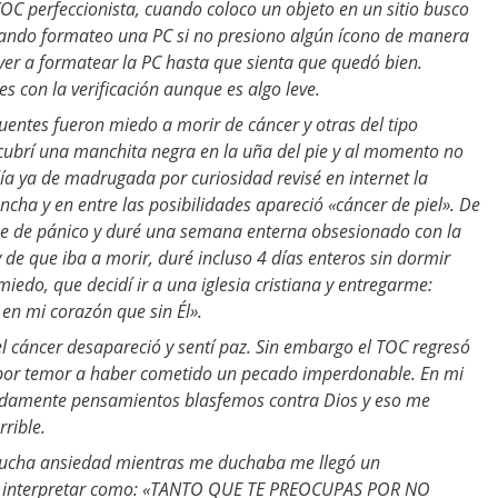
OC perfeccionista, cuando coloco un objeto en un sitio busco
cuando formateo una PC si no presiono algún ícono de manera
ver a formatear la PC hasta que sienta que quedó bien.
 con la verificación aunque es algo leve.
entes fueron miedo a morir de cáncer y otras del tipo
scubrí una manchita negra en la uña del pie y al momento no
día ya de madrugada por curiosidad revisé en internet la
cha y en entre las posibilidades apareció «cáncer de piel». De
e de pánico y duré una semana enterna obsesionado con la
 de que iba a morir, duré incluso 4 días enteros sin dormir
iedo, que decidí ir a una iglesia cristiana y entregarme:
 en mi corazón que sin Él».
el cáncer desapareció y sentí paz. Sin embargo el TOC regresó
z por temor a haber cometido un pecado imperdonable. En mi
ladamente pensamientos blasfemos contra Dios y eso me
rible.
ucha ansiedad mientras me duchaba me llegó un
 interpretar como: «TANTO QUE TE PREOCUPAS POR NO