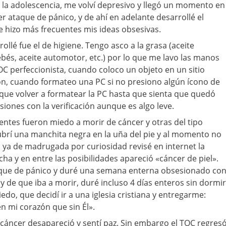
 la adolescencia, me volví depresivo y llegó un momento en
 ataque de pánico, y de ahí en adelante desarrollé el
 hizo más frecuentes mis ideas obsesivas.
llé fue el de higiene. Tengo asco a la grasa (aceite
ebés, aceite automotor, etc.) por lo que me lavo las manos
 perfeccionista, cuando coloco un objeto en un sitio
ón, cuando formateo una PC si no presiono algún ícono de
que volver a formatear la PC hasta que sienta que quedó
iones con la verificación aunque es algo leve.
ntes fueron miedo a morir de cáncer y otras del tipo
ubrí una manchita negra en la uña del pie y al momento no
a ya de madrugada por curiosidad revisé en internet la
ha y en entre las posibilidades apareció «cáncer de piel».
que de pánico y duré una semana enterna obsesionado co
y de que iba a morir, duré incluso 4 días enteros sin dormir
edo, que decidí ir a una iglesia cristiana y entregarme:
n mi corazón que sin Él».
l cáncer desapareció y sentí paz. Sin embargo el TOC regres