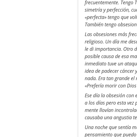
frecuentemente. Tengo T
simetría y perfección, 
«perfecta» tengo que vol
También tengo obsesiones
Las obsesiones más frecu
religioso. Un día me de
le di importancia. Otro 
posible causa de esa man
inmediato tuve un ataqu
idea de padecer cáncer y
nada. Era tan grande el m
«Prefería morir con Dios
Ese día la obsesión con 
a los días pero esta ve
mente llovían incontro
causaba una angustia ter
Una noche que sentía m
pensamiento que puedo