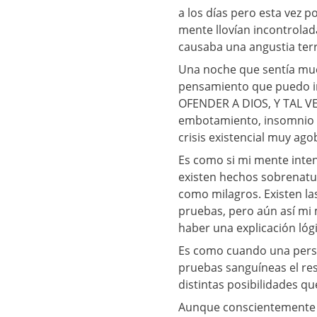
a los días pero esta vez
mente llovían incontrola
causaba una angustia terr
Una noche que sentía mu
pensamiento que puedo 
OFENDER A DIOS, Y TAL VEZ
embotamiento, insomnio y
crisis existencial muy ago
Es como si mi mente inte
existen hechos sobrenatur
como milagros. Existen la
pruebas, pero aún así mi
haber una explicación lógi
Es como cuando una perso
pruebas sanguíneas el res
distintas posibilidades q
Aunque conscientemente s