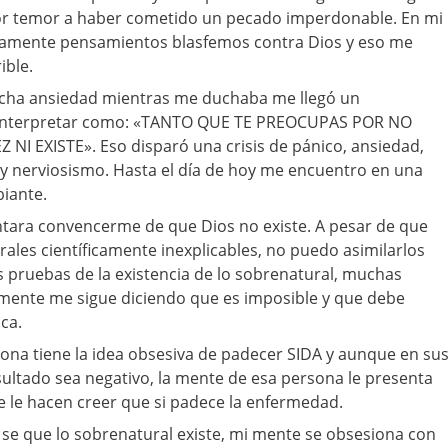
 por temor a haber cometido un pecado imperdonable. En mi
damente pensamientos blasfemos contra Dios y eso me
ible.
cha ansiedad mientras me duchaba me llegó un
interpretar como: «TANTO QUE TE PREOCUPAS POR NO
 NI EXISTE». Eso disparó una crisis de pánico, ansiedad,
 nerviosismo. Hasta el día de hoy me encuentro en una
biante.
ntara convencerme de que Dios no existe. A pesar de que
ales científicamente inexplicables, no puedo asimilarlos
s pruebas de la existencia de lo sobrenatural, muchas
 mente me sigue diciendo que es imposible y que debe
ca.
na tiene la idea obsesiva de padecer SIDA y aunque en su
ultado sea negativo, la mente de esa persona le presenta
ue le hacen creer que si padece la enfermedad.
e que lo sobrenatural existe, mi mente se obsesiona con