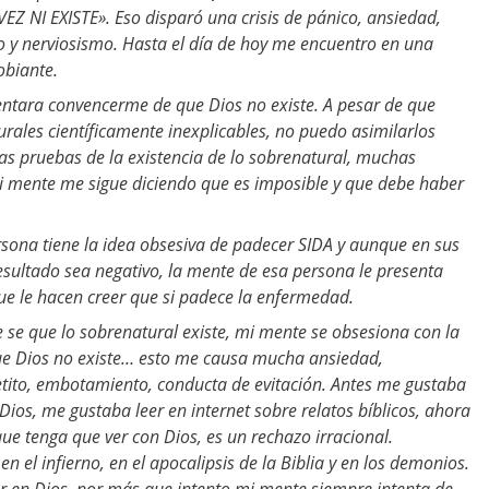
Z NI EXISTE». Eso disparó una crisis de pánico, ansiedad,
y nerviosismo. Hasta el día de hoy me encuentro en una
obiante.
entara convencerme de que Dios no existe. A pesar de que
rales científicamente inexplicables, no puedo asimilarlos
as pruebas de la existencia de lo sobrenatural, muchas
i mente me sigue diciendo que es imposible y que debe haber
ona tiene la idea obsesiva de padecer SIDA y aunque en sus
sultado sea negativo, la mente de esa persona le presenta
que le hacen creer que si padece la enfermedad.
se que lo sobrenatural existe, mi mente se obsesiona con la
que Dios no existe… esto me causa mucha ansiedad,
apetito, embotamiento, conducta de evitación. Antes me gustaba
ios, me gustaba leer en internet sobre relatos bíblicos, ahora
que tenga que ver con Dios, es un rechazo irracional.
n el infierno, en el apocalipsis de la Biblia y en los demonios.
er en Dios, por más que intento mi mente siempre intenta de