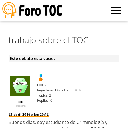
trabajo sobre el TOC
Este debate está vacío.
Offline
Registered On:
21 abril 2016
Topics:
2
Replies:
0
ccc
Participante
21 abril 2016 a las 20:42
Buenos días, soy estudiante de Criminología y