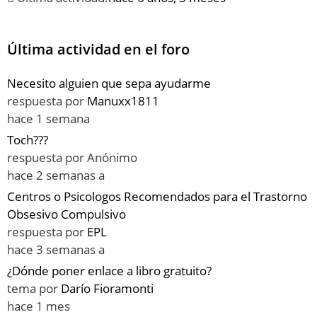
Última actividad en el foro
Necesito alguien que sepa ayudarme
respuesta por
Manuxx1811
hace 1 semana
Toch???
respuesta por
Anónimo
hace 2 semanas a
Centros o Psicologos Recomendados para el Trastorno
Obsesivo Compulsivo
respuesta por
EPL
hace 3 semanas a
¿Dónde poner enlace a libro gratuito?
tema por
Darío Fioramonti
hace 1 mes