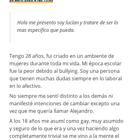
Hola me presento soy lucían y tratare de ser lo
mas especifico que pueda.
Tengo 28 años, fui criado en un ambiente de
mujeres durante toda mi vida. Mi época escolar
fue la peor debido al bullying. Soy una persona
que tienen muchas dudas siempre en lo laboral
en lo afectivo.
No siempre me sentí distinto a los demás ni
manifesté intenciones de cambiar excepto una
vez que me quería llamar Alejandro.
A los 18 años me asumí como gay, muy asumido
y seguro de lo que era y una vez haciendo algo
completamente trivial se me vino a la mente el