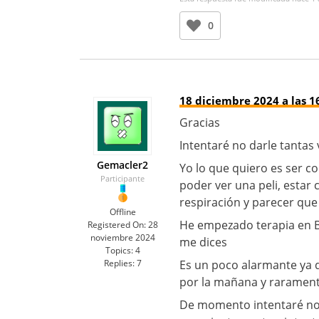
0
18 diciembre 2024 a las 1
Gracias
Intentaré no darle tantas 
Gemacler2
Yo lo que quiero es ser c
Participante
poder ver una peli, estar
respiración y parecer q
Offline
He empezado terapia en Ba
Registered On:
28
noviembre 2024
me dices
Topics:
4
Replies:
7
Es un poco alarmante ya 
por la mañana y raramente
De momento intentaré no 