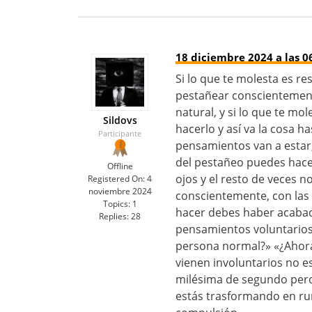
18 diciembre 2024 a las 0
Si lo que te molesta es r
pestañear conscientement
natural, y si lo que te mo
Sildovs
hacerlo y así va la cosa h
Participante
pensamientos van a estar,
del pestañeo puedes hace
Offline
ojos y el resto de veces n
Registered On:
4
noviembre 2024
conscientemente, con las 
Topics:
1
hacer debes haber acabado
Replies:
28
pensamientos voluntarios
persona normal?» «¿Ahora 
vienen involuntarios no 
milésima de segundo pero
estás trasformando en ru