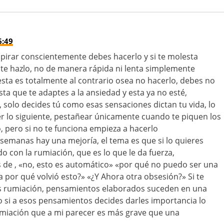
6:49
espirar conscientemente debes hacerlo y si te molesta
e hazlo, no de manera rápida ni lenta simplemente
lesta es totalmente al contrario osea no hacerlo, debes no
asta que te adaptes a la ansiedad y esta ya no esté,
 solo decides tú como esas sensaciones dictan tu vida, lo
r lo siguiente, pestañear únicamente cuando te piquen los
o, pero si no te funciona empieza a hacerlo
semanas hay una mejoría, el tema es que si lo quieres
 con la rumiación, que es lo que le da fuerza,
 de , «no, esto es automático» «por qué no puedo ser una
por qué volvió esto?» «¿Y Ahora otra obsesión?» Si te
es rumiación, pensamientos elaborados suceden en una
 si a esos pensamientos decides darles importancia lo
miación que a mi parecer es más grave que una