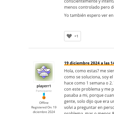
conscientemente y intent
menos controlado pero d
Yo también espero ver en 
+1
19 diciembre 2024 a las 1
Hola, como estas? me sien
como se soluciona, soy e
hace como 1 semana o 2. Y
playerr1
con este problema y me p
Participante
pasaba a mi, porque cuand
gente, solo dijo que era u
Offline
volvi a preguntar en pers
Registered On:
19
diciembre 2024
problema, mas o menos 8 p