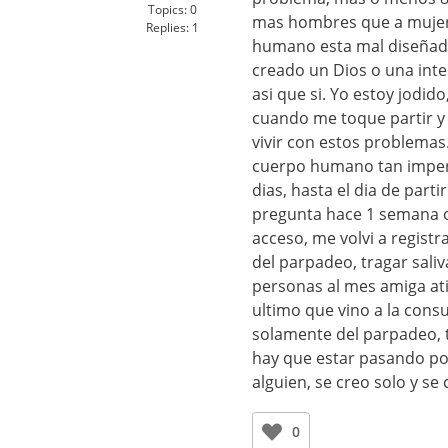
Topics:
0
mas hombres que a mujeres
Replies:
1
humano esta mal diseñado
creado un Dios o una intel
asi que si. Yo estoy jodid
cuando me toque partir y
vivir con estos problemas
cuerpo humano tan imperf
dias, hasta el dia de part
pregunta hace 1 semana o
acceso, me volvi a regist
del parpadeo, tragar saliv
personas al mes amiga ati
ultimo que vino a la cons
solamente del parpadeo,
hay que estar pasando po
alguien, se creo solo y s
0