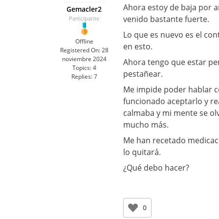
Ahora estoy de baja por a
Gemacler2
venido bastante fuerte.
Participante
Lo que es nuevo es el co
Offline
en esto.
Registered On:
28
noviembre 2024
Ahora tengo que estar pe
Topics:
4
pestañear.
Replies:
7
Me impide poder hablar c
funcionado aceptarlo y re
calmaba y mi mente se olv
mucho más.
Me han recetado medicaci
lo quitará.
¿Qué debo hacer?
0