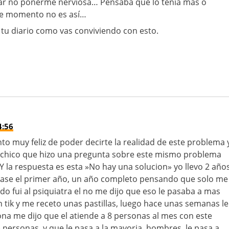
ar no ponerme nerviosa… Pensaba que lo tenía más o
e momento no es así…
tu diario como vas conviviendo con esto.
4:56
to muy feliz de poder decirte la realidad de este problema 
l chico que hizo una pregunta sobre este mismo problema
 la respuesta es esta »No hay una solucion» yo llevo 2 año
ase el primer año, un año completo pensando que solo me
o fui al psiquiatra el no me dijo que eso le pasaba a mas
n tik y me receto unas pastillas, luego hace unas semanas le
ona me dijo que el atiende a 8 personas al mes con este
ersonas, y que le pasa a la mayoria, hombres, le pasa a