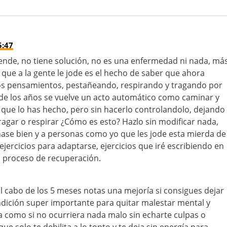
5:47
tiende, no tiene solución, no es una enfermedad ni nada, má
 que a la gente le jode es el hecho de saber que ahora
tos pensamientos, pestañeando, respirando y tragando por
l de los años se vuelve un acto automático como caminar y
 que lo has hecho, pero sin hacerlo controlandolo, dejando
ragar o respirar ¿Cómo es esto? Hazlo sin modificar nada,
ase bien y a personas como yo que les jode esta mierda de
ejercicios para adaptarse, ejercicios que iré escribiendo en
i proceso de recuperación.
al cabo de los 5 meses notas una mejoría si consigues dejar
dición super importante para quitar malestar mental y
a como si no ocurriera nada malo sin echarte culpas o