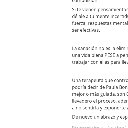
compulsión.
Si te vienen pensamiento
déjale a tu mente incerti
fuerza, respuestas mental
ser efectivas.
La sanación no es la elim
una vida plena PESE a pe
trabajar con ellas para lle
Una terapeuta que control
podría decir de Paula Bon
mejor o más guiada, son 
llevadero el proceso, ade
a no sentirla y exponerte a
De nuevo un abrazo y esp
Esta respuesta fue modificada hace 1