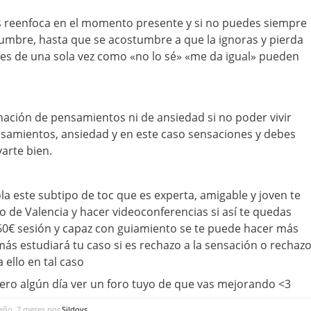
s reenfoca en el momento presente y si no puedes siempre
dumbre, hasta que se acostumbre a que la ignoras y pierda
es de una sola vez como «no lo sé» «me da igual» pueden
inación de pensamientos ni de ansiedad si no poder vivir
nsamientos, ansiedad y en este caso sensaciones y debes
varte bien.
a este subtipo de toc que es experta, amigable y joven te
o de Valencia y hacer videoconferencias si así te quedas
60€ sesión y capaz con guiamiento se te puede hacer más
más estudiará tu caso si es rechazo a la sensación o rechaz
 ello en tal caso
ero algún día ver un foro tuyo de que vas mejorando <3
 año, 7 meses por
Sildovs
.