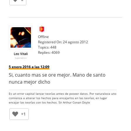
Offline
Registered On:
24 agosto 2012
Topics:
448
Replies:
4069
Leo Vitali
SuperAdmin
5 enero 2016 a las 12:09
Si, cuanto mas se ore mejor. Mano de santo
nunca mejor dicho
Es un error capital lanzar teorías antes de poseer datos. Por naturaleza uno
comienza a alterar los hechos para encajarlos en las teorías, en lugar
encajar las teorías con los hechos. Sir Arthur Conan Doyle
+1