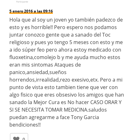
Participante
5 enero 2016 a las 09:16
Hola que al soy un joven yo también padezco de
esto y es horrible!! Pero espero nos podamos
juntar conozco gente que a sanado del Toc
religioso y pues yo tengo 5 meses con esto y me
a ido súper feo pero ahora estoy medicado con
fluoxetina,comolejo b y me ayuda mucho estos
eran mis sintomas Ataques de
panico,ansiedad,sueños
horrendos,irrealidad,rezo exesivo,etx. Pero a mi
punto de vista esto tambien tiene que ver con
algo fisico que eres obsesivo los amigos que han
sanado la Mejor Cura es No hacer CASO ORAR Y
SI SE NECESITA TOMAR MEDICINA.saludos
puedan agregarme a face Tony Garcia
bendiciones!!
0