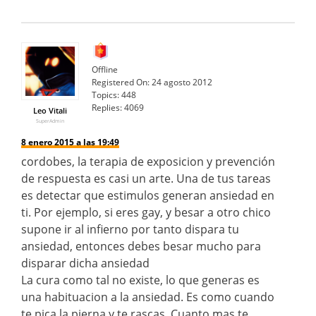
Offline
Registered On:
24 agosto 2012
Topics:
448
Replies:
4069
Leo Vitali
SuperAdmin
8 enero 2015 a las 19:49
cordobes, la terapia de exposicion y prevención
de respuesta es casi un arte. Una de tus tareas
es detectar que estimulos generan ansiedad en
ti. Por ejemplo, si eres gay, y besar a otro chico
supone ir al infierno por tanto dispara tu
ansiedad, entonces debes besar mucho para
disparar dicha ansiedad
La cura como tal no existe, lo que generas es
una habituacion a la ansiedad. Es como cuando
te pica la pierna y te rascas. Cuanto mas te