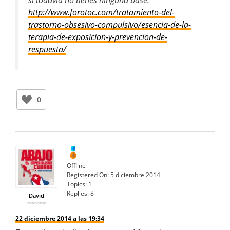
si todavia no tienes ninguna base:
http://www.forotoc.com/tratamiento-del-
trastorno-obsesivo-compulsivo/esencia-de-la-
terapia-de-exposicion-y-prevencion-de-
respuesta/
0
Offline
Registered On:
5 diciembre 2014
Topics:
1
Replies:
8
David
Participante
22 diciembre 2014 a las 19:34