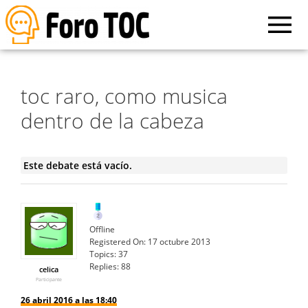
toc raro, como musica
dentro de la cabeza
Este debate está vacío.
Offline
Registered On:
17 octubre 2013
Topics:
37
Replies:
88
celica
Participante
26 abril 2016 a las 18:40