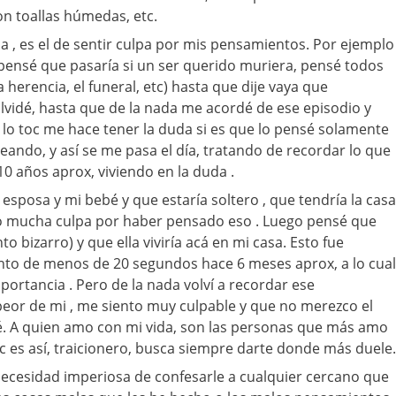
on toallas húmedas, etc.
ia , es el de sentir culpa por mis pensamientos. Por ejemplo
) pensé que pasaría si un ser querido muriera, pensé todos
a herencia, el funeral, etc) hasta que dije vaya que
olvidé, hasta que de la nada me acordé de ese episodio y
 lo toc me hace tener la duda si es que lo pensé solamente
eando, y así se me pasa el día, tratando de recordar lo que
 años aprox, viviendo en la duda .
sposa y mi bebé y que estaría soltero , que tendría la casa
to mucha culpa por haber pensado eso . Luego pensé que
o bizarro) y que ella viviría acá en mi casa. Esto fue
o de menos de 20 segundos hace 6 meses aprox, a lo cual
portancia . Pero de la nada volví a recordar ese
eor de mi , me siento muy culpable y que no merezco el
. A quien amo con mi vida, son las personas que más amo
c es así, traicionero, busca siempre darte donde más duele.
 necesidad imperiosa de confesarle a cualquier cercano que