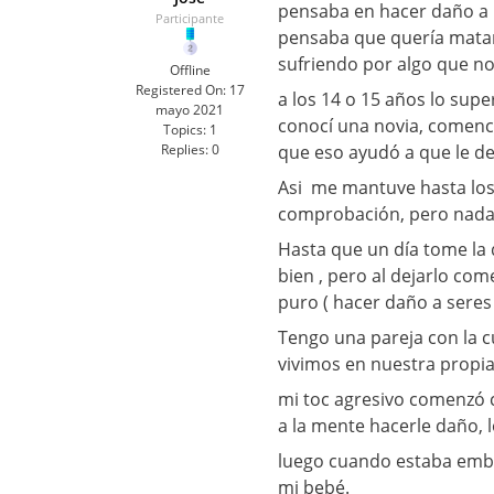
pensaba en hacer daño a 
Participante
pensaba que quería matar
sufriendo por algo que no 
Offline
Registered On:
17
a los 14 o 15 años lo sup
mayo 2021
conocí una novia, comencé
Topics:
1
Replies:
0
que eso ayudó a que le d
Asi me mantuve hasta los 
comprobación, pero nada q
Hasta que un día tome la 
bien , pero al dejarlo com
puro ( hacer daño a seres
Tengo una pareja con la 
vivimos en nuestra propia
mi toc agresivo comenzó c
a la mente hacerle daño, 
luego cuando estaba emba
mi bebé.