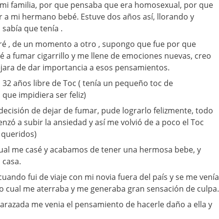
mi familia, por que pensaba que era homosexual, por que
 a mi hermano bebé. Estuve dos años así, llorando y
sabía que tenía .
eré , de un momento a otro , supongo que fue por que
 a fumar cigarrillo y me llene de emociones nuevas, creo
ejara de dar importancia a esos pensamientos.
32 años libre de Toc ( tenía un pequeño toc de
ue impidiera ser feliz)
decisión de dejar de fumar, pude lograrlo felizmente, todo
enzó a subir la ansiedad y así me volvió de a poco el Toc
 queridos)
cual me casé y acabamos de tener una hermosa bebe, y
 casa.
uando fui de viaje con mi novia fuera del país y se me venía
lo cual me aterraba y me generaba gran sensación de culpa.
razada me venia el pensamiento de hacerle daño a ella y