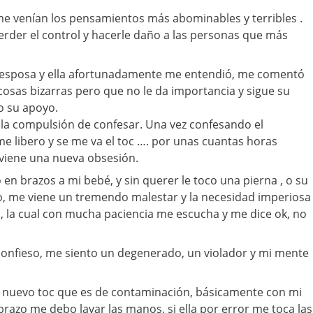
e venían los pensamientos más abominables y terribles .
rder el control y hacerle daño a las personas que más
mi esposa y ella afortunadamente me entendió, me comentó
cosas bizarras pero que no le da importancia y sigue su
o su apoyo.
 la compulsión de confesar. Una vez confesando el
 libero y se me va el toc …. por unas cuantas horas
viene una nueva obsesión.
n brazos a mi bebé, y sin querer le toco una pierna , o su
o, me viene un tremendo malestar y la necesidad imperiosa
, la cual con mucha paciencia me escucha y me dice ok, no
confieso, me siento un degenerado, un violador y mi mente
un nuevo toc que es de contaminación, básicamente con mi
brazo me debo lavar las manos, si ella por error me toca las