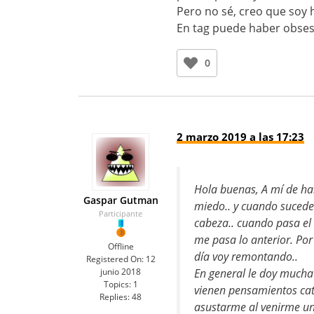
Pero no sé, creo que soy
En tag puede haber obses
0
2 marzo 2019 a las 17:23
Hola buenas, A mí de ha
Gaspar Gutman
miedo.. y cuando sucede
Participante
cabeza.. cuando pasa el 
me pasa lo anterior. Po
Offline
día voy remontando..
Registered On:
12
En general le doy mucha
junio 2018
Topics:
1
vienen pensamientos cata
Replies:
48
asustarme al venirme u