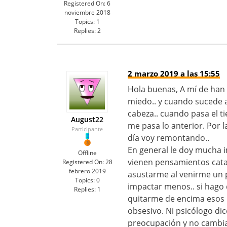
Registered On:
6
noviembre 2018
Topics:
1
Replies:
2
2 marzo 2019 a las 15:55
Hola buenas, A mí de han
miedo.. y cuando sucede a
cabeza.. cuando pasa el t
August22
me pasa lo anterior. Por 
Participante
día voy remontando..
En general le doy mucha 
Offline
vienen pensamientos catas
Registered On:
28
febrero 2019
asustarme al venirme un
Topics:
0
impactar menos.. si hago 
Replies:
1
quitarme de encima esos
obsesivo. Ni psicólogo di
preocupación y no cambia