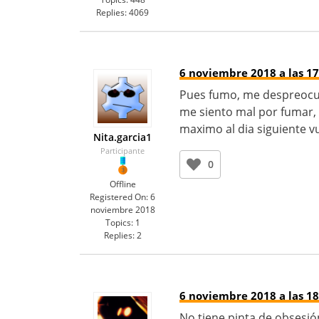
Replies:
4069
6 noviembre 2018 a las 17
Pues fumo, me despreocu
me siento mal por fumar, 
maximo al dia siguiente v
Nita.garcia1
Participante
0
Offline
Registered On:
6
noviembre 2018
Topics:
1
Replies:
2
6 noviembre 2018 a las 18
No tiene pinta de obsesión