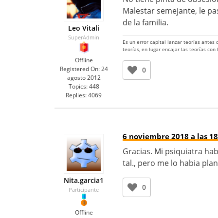
Malestar semejante, le pa
de la familia.
Leo Vitali
SuperAdmin
Es un error capital lanzar teorías antes
teorías, en lugar encajar las teorías con
Offline
Registered On:
24
0
agosto 2012
Topics:
448
Replies:
4069
6 noviembre 2018 a las 18
Gracias. Mi psiquiatra h
tal., pero me lo habia pla
Nita.garcia1
0
Participante
Offline