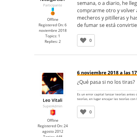
semana, o a diario, he ll
Participante
comprarme otro y volver a
mecheros y pitilleras y h
Offline
de fumar se está convirti
Registered On:
6
noviembre 2018
Topics:
1
0
Replies:
2
6 noviembre 2018 a las 17
¿Qué pasa si no los tiras?
Es un error capital lanzar teorías antes
teorías, en lugar encajar las teorías con
Leo Vitali
SuperAdmin
0
Offline
Registered On:
24
agosto 2012
Topics:
448