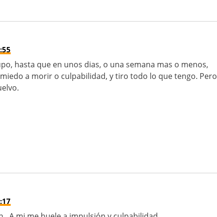
:55
po, hasta que en unos dias, o una semana mas o menos,
miedo a morir o culpabilidad, y tiro todo lo que tengo. Pero
uelvo.
:17
,. A mi me huele a impulsión y culpabilidad.