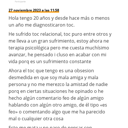
Participante
27 noviembre 2023 a las 11:58
Hola tengo 20 años y desde hace más o menos
un año me diagnosticaron toc.
He sufrido toc relacional, toc puro entre otros y
me lleva a un gran sufrimiento, estoy ahora ne
terapia psicológica pero me cuesta muchísimo
avanzar, he pensado i cluso en acabar con mi
vida porq es un sufrimiento constante
Ahora el toc que tengo es una obsesion
desmedida en que soy mala amiga y mala
persona y no me merezco la amistad de nadie
porq en ciertas situaciones he opinado o he
hecho algún comentario feo de algún amigo
hablando con algún otro amigo, de él tipo «es
feo» o comentando algo que me ha parecido
mal o cualquier otra cosa
Esto me mata y no paro de pensar con