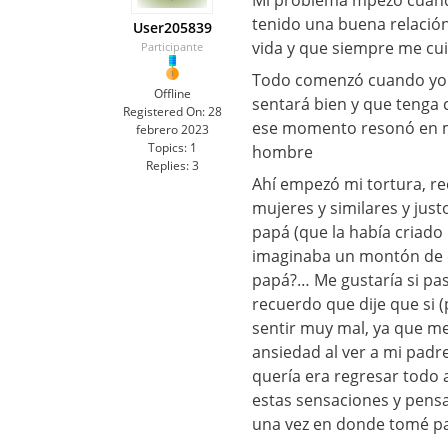
Mi problema mpezó cuando
tenido una buena relación
User205839
vida y que siempre me cu
Participante
Todo comenzó cuando yo es
Offline
sentará bien y que tenga 
Registered On:
28
ese momento resonó en m
febrero 2023
Topics:
1
hombre
Replies:
3
Ahí empezó mi tortura, re
mujeres y similares y jus
papá (que la había criado
imaginaba un montón de c
papá?… Me gustaría si pas
recuerdo que dije que si 
sentir muy mal, ya que me
ansiedad al ver a mi padr
quería era regresar todo a
estas sensaciones y pens
una vez en donde tomé pas