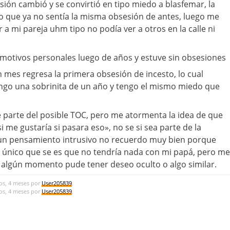
ón cambió y se convirtió en tipo miedo a blasfemar, la
 que ya no sentía la misma obsesión de antes, luego me
a mi pareja uhm tipo no podía ver a otros en la calle ni
 motivos personales luego de años y estuve sin obsesiones
mes regresa la primera obsesión de incesto, lo cual
go una sobrinita de un año y tengo el mismo miedo que
 parte del posible TOC, pero me atormenta la idea de que
 me gustaría si pasara eso», no se si sea parte de la
 un pensamiento intrusivo no recuerdo muy bien porque
 único que se es que no tendría nada con mi papá, pero me
algún momento pude tener deseo oculto o algo similar.
os, 4 meses por
User205839
.
os, 4 meses por
User205839
.