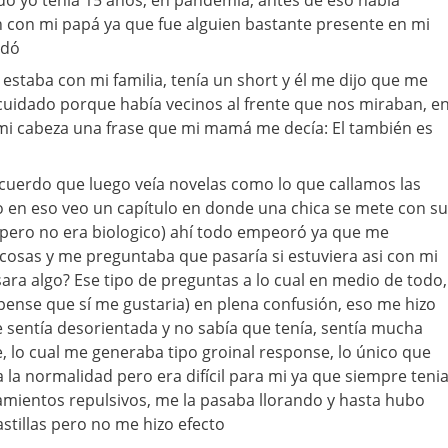
 yo tenía 15 años, en pandemia, antes de eso había
 con mi papá ya que fue alguien bastante presente en mi
idó
taba con mi familia, tenía un short y él me dijo que me
cuidado porque había vecinos al frente que nos miraban, e
i cabeza una frase que mi mamá me decía: El también es
cuerdo que luego veía novelas como lo que callamos las
to en eso veo un capítulo en donde una chica se mete con su
 pero no era biologico) ahí todo empeoró ya que me
osas y me preguntaba que pasaría si estuviera asi con mi
ara algo? Ese tipo de preguntas a lo cual en medio de todo
(pense que sí me gustaria) en plena confusión, eso me hizo
 sentía desorientada y no sabía que tenía, sentía mucha
e, lo cual me generaba tipo groinal response, lo único que
 la normalidad pero era difícil para mi ya que siempre teni
amientos repulsivos, me la pasaba llorando y hasta hubo
tillas pero no me hizo efecto