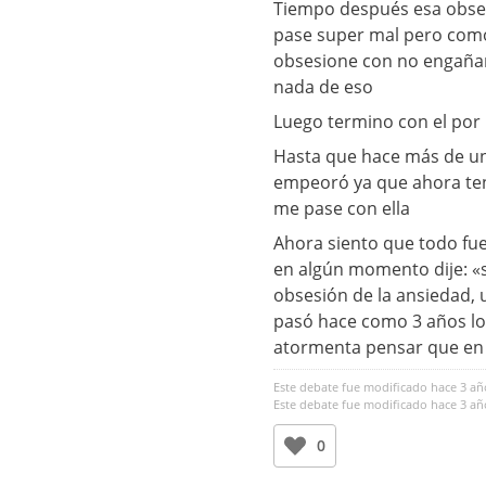
Tiempo después esa obsesi
pase super mal pero como
obsesione con no engañar 
nada de eso
Luego termino con el por
Hasta que hace más de un 
empeoró ya que ahora ten
me pase con ella
Ahora siento que todo fue
en algún momento dije: «si
obsesión de la ansiedad,
pasó hace como 3 años lo
atormenta pensar que en 
Este debate fue modificado hace 3 añ
Este debate fue modificado hace 3 añ
0