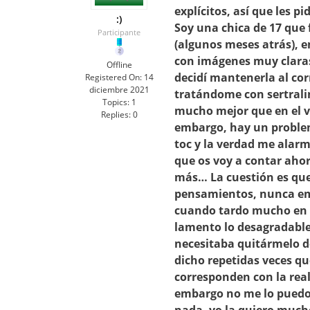
explícitos, así que les pi
:)
Soy una chica de 17 que
Participante
(algunos meses atrás),
con imágenes muy claras
Offline
decidí mantenerla al co
Registered On:
14
diciembre 2021
tratándome con sertrali
Topics:
1
mucho mejor que en el v
Replies:
0
embargo, hay un problem
toc y la verdad me alarm
que os voy a contar ahor
más… La cuestión es qu
pensamientos, nunca em
cuando tardo mucho en a
lamento lo desagradable 
necesitaba quitármelo de
dicho repetidas veces qu
corresponden con la real
embargo no me lo puedo 