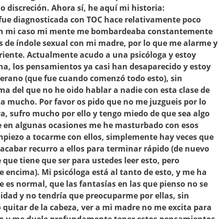
do discreción. Ahora sí, he aquí mi historia:
 fue diagnosticada con TOC hace relativamente poco
 en mi caso mi mente me bombardeaba constantemente
 de índole sexual con mi madre, por lo que me alarme y
rriente. Actualmente acudo a una psicóloga y estoy
na, los pensamientos ya casi han desaparecido y estoy
erano (que fue cuando comenzó todo esto), sin
a del que no he oido hablar a nadie con esta clase de
a mucho. Por favor os pido que no me juzgueis por lo
a, sufro mucho por ello y tengo miedo de que sea algo
e en algunas ocasiones me he masturbado con esos
piezo a tocarme con ellos, simplemente hay veces que
cabar recurro a ellos para terminar rápido (de nuevo
que tiene que ser para ustedes leer esto, pero
 encima). Mi psicóloga está al tanto de esto, y me ha
e es normal, que las fantasías en las que pienso no se
idad y no tendría que preocuparme por ellas, sin
quitar de la cabeza, ver a mi madre no me excita para