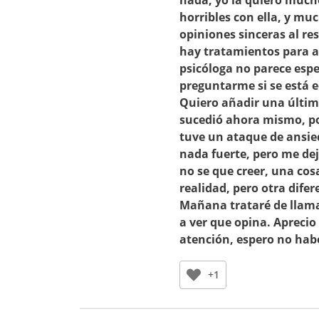
nada, yo la quiero muc
horribles con ella, y m
opiniones sinceras al re
hay tratamientos para at
psicóloga no parece esp
preguntarme si se está 
Quiero añadir una últim
sucedió ahora mismo, po
tuve un ataque de ansie
nada fuerte, pero me dej
no se que creer, una cos
realidad, pero otra difer
Mañana trataré de llamar
a ver que opina. Aprecio
atención, espero no hab
+1