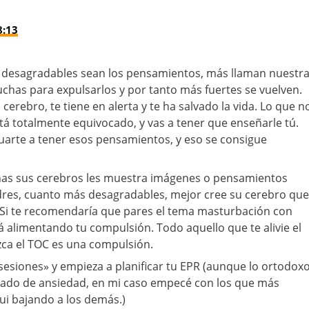
8:13
 desagradables sean los pensamientos, más llaman nuestr
uchas para expulsarlos y por tanto más fuertes se vuelven.
cerebro, te tiene en alerta y te ha salvado la vida. Lo que n
tá totalmente equivocado, y vas a tener que enseñarle tú.
uarte a tener esos pensamientos, y eso se consigue
nas sus cerebros les muestra imágenes o pensamientos
dres, cuanto más desagradables, mejor cree su cerebro que
. Si te recomendaría que pares el tema masturbación con
 alimentando tu compulsión. Todo aquello que te alivie el
zca el TOC es una compulsión.
bsesiones» y empieza a planificar tu EPR (aunque lo ortodox
rado de ansiedad, en mi caso empecé con los que más
ui bajando a los demás.)