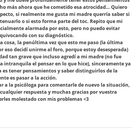
ho y me duele profundamente tener estos pensamientos
ucho más ahora que he cometido esa atrocidad… Quiero
specto, si realmente me gusta mi madre querría saber si
enuarlo o si esto forma parte del toc. Repito que mi
ecialmente alarmada por esto, pero no puedo evitar
equivocando con su diagnóstico.
a cosa, la penúltima vez que esto me paso (la última
r eso decidí unirme al foro, porque estoy desesperada)
dad tan grave que incluso agredí a mi madre (no fue
a intranquila el pensar en lo que hice), sinceramente ya
a es tener pensamientos y saber distinguirlos de la
ente es pasar a la acción.
 a la psicóloga para comentarle de nuevo la situación,
 cualquier respuesta y muchas gracias por vuestra
erles molestado con mis problemas <3