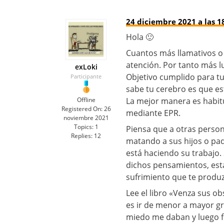
24 diciembre 2021 a las 1
Hola 🙂
Cuantos más llamativos o
atención. Por tanto más l
exLoki
Objetivo cumplido para tu 
Participante
sabe tu cerebro es que es
Offline
La mejor manera es habit
Registered On:
26
mediante EPR.
noviembre 2021
Topics:
1
Piensa que a otras perso
Replies:
12
matando a sus hijos o pa
está haciendo su trabajo
dichos pensamientos, está
sufrimiento que te produ
Lee el libro «Venza sus o
es ir de menor a mayor g
miedo me daban y luego f