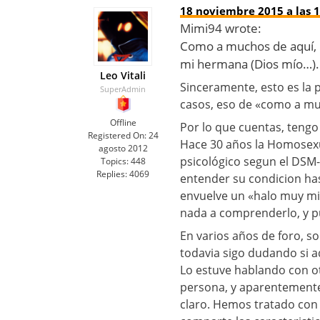
18 noviembre 2015 a las 1
Mimi94 wrote:
Como a muchos de aquí, h
mi hermana (Dios mío…).
Leo Vitali
Sinceramente, esto es la 
SuperAdmin
casos, eso de «como a mu
Offline
Por lo que cuentas, ten
Registered On:
24
Hace 30 años la Homosex
agosto 2012
psicológico segun el DSM-
Topics:
448
Replies:
4069
entender su condicion ha
envuelve un «halo muy mi
nada a comprenderlo, y pu
En varios años de foro, so
todavia sigo dudando si 
Lo estuve hablando con o
persona, y aparentemente
claro. Hemos tratado con 