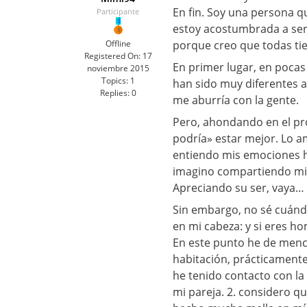
En fin. Soy una persona q
Participante
estoy acostumbrada a ser f
Offline
porque creo que todas tie
Registered On:
17
En primer lugar, en poca
noviembre 2015
Topics:
1
han sido muy diferentes a
Replies:
0
me aburría con la gente.
Pero, ahondando en el pro
podría» estar mejor. Lo 
entiendo mis emociones h
imagino compartiendo mi v
Apreciando su ser, vaya…
Sin embargo, no sé cuán
en mi cabeza: y si eres h
En este punto he de menci
habitación, prácticamente
he tenido contacto con la
mi pareja. 2. considero qu