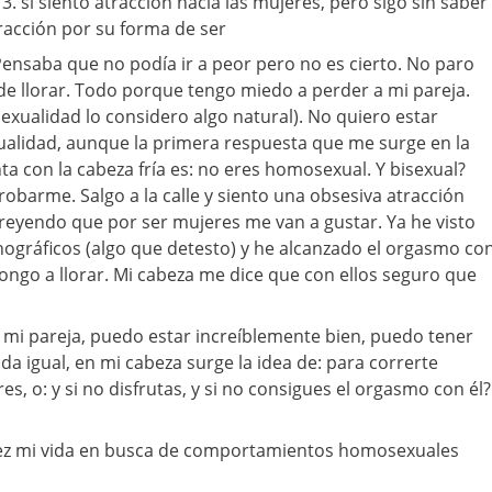
 sí siento atracción hacia las mujeres, pero sigo sin saber
tracción por su forma de ser
Pensaba que no podía ir a peor pero no es cierto. No paro
 de llorar. Todo porque tengo miedo a perder a mi pareja.
xualidad lo considero algo natural). No quiero estar
lidad, aunque la primera respuesta que me surge en la
nta con la cabeza fría es: no eres homosexual. Y bisexual?
obarme. Salgo a la calle y siento una obsesiva atracción
creyendo que por ser mujeres me van a gustar. Ya he visto
ográficos (algo que detesto) y he alcanzado el orgasmo co
pongo a llorar. Mi cabeza me dice que con ellos seguro que
mi pareja, puedo estar increíblemente bien, puedo tener
da igual, en mi cabeza surge la idea de: para correrte
s, o: y si no disfrutas, y si no consigues el orgasmo con él?
vez mi vida en busca de comportamientos homosexuales