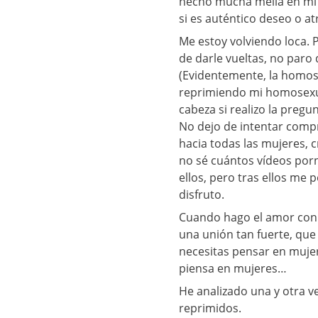
hecho mucha mella en mí 3.
si es auténtico deseo o a
Me estoy volviendo loca. 
de darle vueltas, no paro
(Evidentemente, la homose
reprimiendo mi homosexua
cabeza si realizo la pregu
No dejo de intentar compr
hacia todas las mujeres, 
no sé cuántos vídeos porn
ellos, pero tras ellos me 
disfruto.
Cuando hago el amor con 
una unión tan fuerte, que 
necesitas pensar en mujere
piensa en mujeres…
He analizado una y otra 
reprimidos.