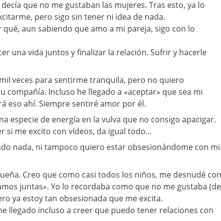
 decía que no me gustaban las mujeres. Tras esto, ya lo
itarme, pero sigo sin tener ni idea de nada.
 qué, aun sabiendo que amo a mi pareja, sigo con lo
una vida juntos y finalizar la relación. Sufrir y hacerle
mil veces para sentirme tranquila, pero no quiero
u compañía. Incluso he llegado a «aceptar» que sea mi
á eso ahí. Siempre sentiré amor por él.
na especie de energía en la vulva que no consigo apacigar.
r si me excito con vídeos, da igual todo…
ndo nada, ni tampoco quiero estar obsesionándome con mi
eña. Creo que como casi todos los niños, me desnudé co
amos juntas». Yo lo recordaba como que no me gustaba (de
pero ya estoy tan obsesionada que me excita.
e llegado incluso a creer que puedo tener relaciones con