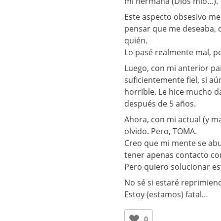
mi hermana (Dios mío…).
Este aspecto obsesivo me
pensar que me deseaba, o 
quién.
Lo pasé realmente mal, p
Luego, con mi anterior pa
suficientemente fiel, si a
horrible. Le hice mucho 
después de 5 años.
Ahora, con mi actual (y m
olvido. Pero, TOMA.
Creo que mi mente se abur
tener apenas contacto con
Pero quiero solucionar est
No sé si estaré reprimie
Estoy (estamos) fatal…
0