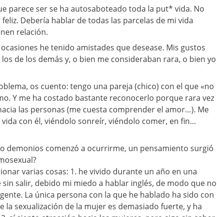
ue parece ser se ha autosaboteado toda la put* vida. No
eliz. Debería hablar de todas las parcelas de mi vida
nen relación.
s ocasiones he tenido amistades que desease. Mis gustos
 los de los demás y, o bien me consideraban rara, o bien yo
blema, os cuento: tengo una pareja (chico) con el que «no
amo. Y me ha costado bastante reconocerlo porque rara vez
acia las personas (me cuesta comprender el amor…). Me
ida con él, viéndolo sonreír, viéndolo comer, en fin…
do demonios comenzó a ocurrirme, un pensamiento surgió
omosexual?
onar varias cosas: 1. he vivido durante un año en una
 sin salir, debido mi miedo a hablar inglés, de modo que no
 gente. La única persona con la que he hablado ha sido con
e la sexualización de la mujer es demasiado fuerte, y ha