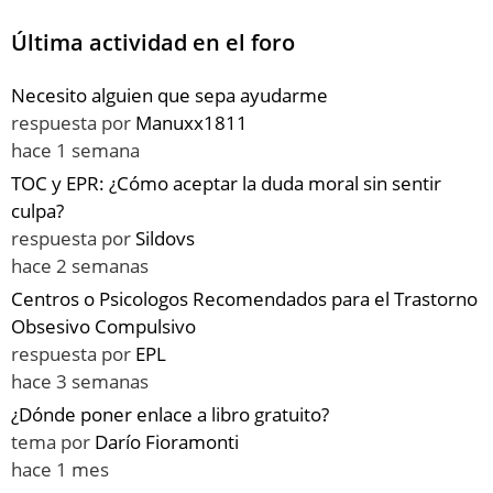
Última actividad en el foro
Necesito alguien que sepa ayudarme
respuesta por
Manuxx1811
hace 1 semana
TOC y EPR: ¿Cómo aceptar la duda moral sin sentir
culpa?
respuesta por
Sildovs
hace 2 semanas
Centros o Psicologos Recomendados para el Trastorno
Obsesivo Compulsivo
respuesta por
EPL
hace 3 semanas
¿Dónde poner enlace a libro gratuito?
tema por
Darío Fioramonti
hace 1 mes