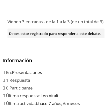
Viendo 3 entradas - de la 1 a la 3 (de un total de 3)
Debes estar registrado para responder a este debate.
Información
En:
Presentaciones
1 Respuesta
0 Participante
Última respuesta:
Leo Vitali
Última actividad:
hace 7 años, 6 meses