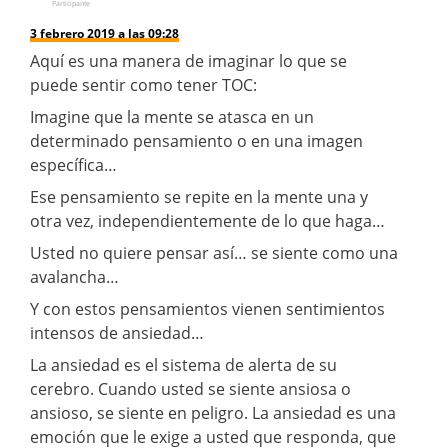
Participante
3 febrero 2019 a las 09:28
Aquí es una manera de imaginar lo que se
puede sentir como tener TOC:
Imagine que la mente se atasca en un
determinado pensamiento o en una imagen
específica…
Ese pensamiento se repite en la mente una y
otra vez, independientemente de lo que haga…
Usted no quiere pensar así… se siente como una
avalancha…
Y con estos pensamientos vienen sentimientos
intensos de ansiedad…
La ansiedad es el sistema de alerta de su
cerebro. Cuando usted se siente ansiosa o
ansioso, se siente en peligro. La ansiedad es una
emoción que le exige a usted que responda, que