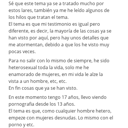
Sé que este tema ya se a tratado mucho por
estos lares, también ya me he leído algunos de
los hilos que tratan el tema.
El tema es que mi testimonio es igual pero
diferente, es decir, la mayoría de las cosas ya se
han visto por aquí, pero hay unos detalles que
me atormentan, debido a que los he visto muy
pocas veces.
Para no salir con lo mismo de siempre, he sido
heterosexual toda la vida, solo me he
enamorado de mujeres, en mi vida le alze la
vista a un hombre, etc, etc.
En fin cosas que ya se han visto.
En este momento tengo 17 años, llevo viendo
pornografia desde los 13 años.
El tema es que, como cualquier hombre hetero,
empeze con mujeres desnudas. Lo mismo con el
porno y etc.