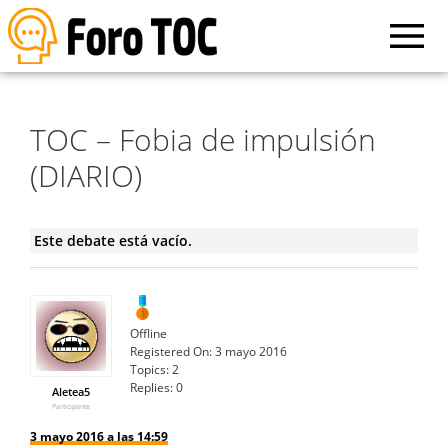
TOC – Fobia de impulsión
(DIARIO)
Este debate está vacío.
Offline
Registered On:
3 mayo 2016
Topics:
2
Replies:
0
Aletea5
Participante
3 mayo 2016 a las 14:59