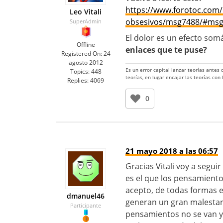
https://www.forotoc.com
Leo Vitali
obsesivos/msg7488/#ms
SuperAdmin
El dolor es un efecto som
Offline
enlaces que te puse?
Registered On:
24
agosto 2012
Es un error capital lanzar teorías antes
Topics:
448
teorías, en lugar encajar las teorías con
Replies:
4069
0
21 mayo 2018 a las 06:57
Gracias Vitali voy a segui
es el que los pensamiento
acepto, de todas formas 
dmanuel46
generan un gran malestar
Participante
pensamientos no se van y