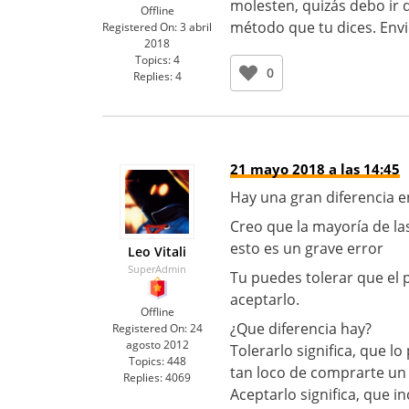
molesten, quizás debo ir 
Offline
método que tu dices. Envi
Registered On:
3 abril
2018
Topics:
4
0
Replies:
4
21 mayo 2018 a las 14:45
Hay una gran diferencia en
Creo que la mayoría de la
esto es un grave error
Leo Vitali
SuperAdmin
Tu puedes tolerar que el 
aceptarlo.
Offline
¿Que diferencia hay?
Registered On:
24
agosto 2012
Tolerarlo significa, que l
Topics:
448
tan loco de comprarte un
Replies:
4069
Aceptarlo significa, que in