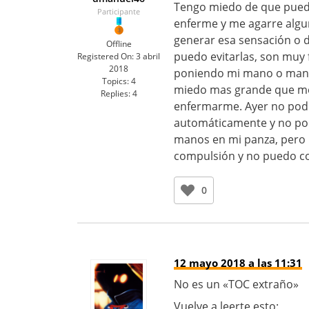
Tengo miedo de que pued
Participante
enferme y me agarre algu
generar esa sensación o 
Offline
puedo evitarlas, son muy 
Registered On:
3 abril
2018
poniendo mi mano o manos
Topics:
4
miedo mas grande que me 
Replies:
4
enfermarme. Ayer no podí
automáticamente y no pod
manos en mi panza, pero 
compulsión y no puedo co
0
12 mayo 2018 a las 11:31
No es un «TOC extraño»
Vuelve a leerte esto: