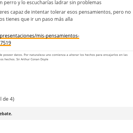
un perro y lo escucharías ladrar sin problemas
eres capaz de intentar tolerar esos pensamientos, pero no
os tienes que ir un paso más alla
/presentaciones/mis-pensamientos-
g7519
 de poseer datos. Por naturaleza uno comienza a alterar los hechos para encajarlos en las
 los hechos. Sir Arthur Conan Doyle
l de 4)
ebate.