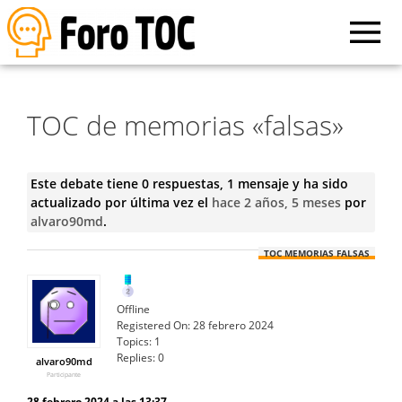
TOC de memorias «falsas»
Este debate tiene 0 respuestas, 1 mensaje y ha sido
actualizado por última vez el
hace 2 años, 5 meses
por
alvaro90md
.
TOC MEMORIAS FALSAS
Offline
Registered On:
28 febrero 2024
Topics:
1
Replies:
0
alvaro90md
Participante
28 febrero 2024 a las 13:37