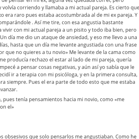
a de pensar en mi ex, alguna vez quedaba con el, pero
volvía corriendo y llamaba a mi actual pareja. Es cierto qu
exo era raro pues estaba acostumbrada al de mi ex pareja. Y
mparándole . Así me tire, con esa angustia bastante
 vivir con mi actual pareja a un pisito y todo iba bien, pero
Un día me dio un ataque de ansiedad, y eso me llevo a una
días, hasta que un día me levante angustiada con una frase
por que no quieres a tu novio» Me levante de la cama como
me producía rechazo el estar al lado de mi pareja, quería
empecé a pensar cosas negativas, y aún así yo sabía que le
idí ir a terapia con mi psicóloga, y en la primera consulta,
ara siempre. Pues el era parte de todo esto que me estaba
vanzar.
ga, pues tenía pensamientos hacia mi novio, como «me
on el»
s obsesivos que solo pensarlos me angustiaban. Como he