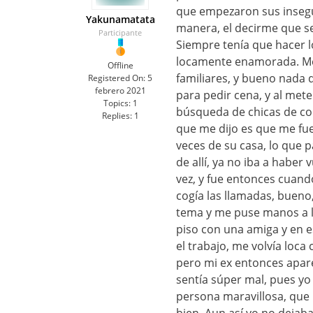
que empezaron sus insegur
Yakunamatata
manera, el decirme que se
Participante
Siempre tenía que hacer l
locamente enamorada. Me 
Offline
familiares, y bueno nada q
Registered On:
5
febrero 2021
para pedir cena, y al mete
Topics:
1
búsqueda de chicas de co
Replies:
1
que me dijo es que me fue
veces de su casa, lo que p
de allí, ya no iba a haber 
vez, y fue entonces cuand
cogía las llamadas, bueno,
tema y me puse manos a la
piso con una amiga y en e
el trabajo, me volvía loca
pero mi ex entonces apare
sentía súper mal, pues yo
persona maravillosa, que 