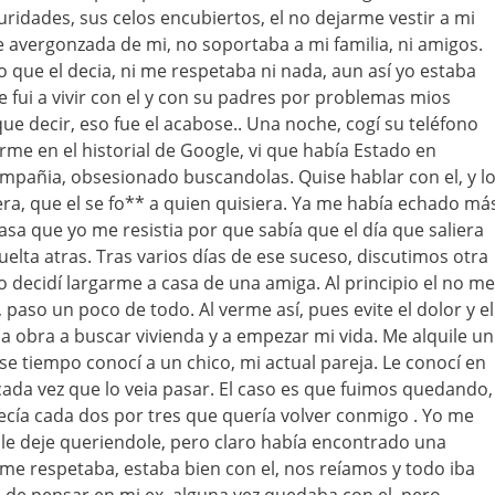
idades, sus celos encubiertos, el no dejarme vestir a mi
 avergonzada de mi, no soportaba a mi familia, ni amigos.
o que el decia, ni me respetaba ni nada, aun así yo estaba
fui a vivir con el y con su padres por problemas mios
ue decir, eso fue el acabose.. Una noche, cogí su teléfono
rme en el historial de Google, vi que había Estado en
mpañia, obsesionado buscandolas. Quise hablar con el, y l
ra, que el se fo** a quien quisiera. Ya me había echado má
asa que yo me resistia por que sabía que el día que saliera
vuelta atras. Tras varios días de ese suceso, discutimos otra
o decidí largarme a casa de una amiga. Al principio el no me
 paso un poco de todo. Al verme así, pues evite el dolor y el
 obra a buscar vivienda y a empezar mi vida. Me alquile un
se tiempo conocí a un chico, mi actual pareja. Le conocí en
 cada vez que lo veia pasar. El caso es que fuimos quedando,
cía cada dos por tres que quería volver conmigo . Yo me
 le deje queriendole, pero claro había encontrado una
me respetaba, estaba bien con el, nos reíamos y todo iba