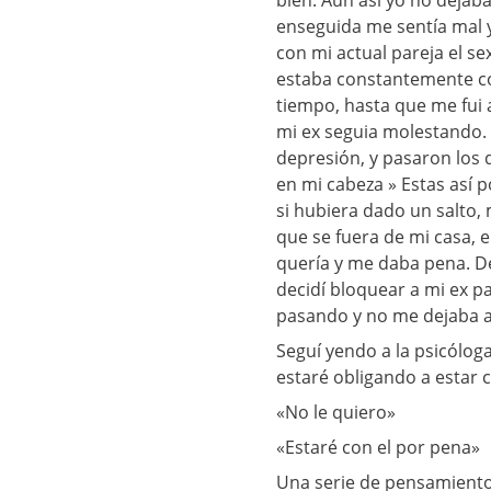
bien. Aun así yo no dejab
enseguida me sentía mal y 
con mi actual pareja el s
estaba constantemente co
tiempo, hasta que me fui a
mi ex seguia molestando. 
depresión, y pasaron los 
en mi cabeza » Estas así 
si hubiera dado un salto, 
que se fuera de mi casa, 
quería y me daba pena. Dec
decidí bloquear a mi ex p
pasando y no me dejaba a
Seguí yendo a la psicólo
estaré obligando a estar c
«No le quiero»
«Estaré con el por pena»
Una serie de pensamiento