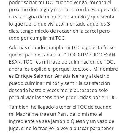
poder saciar mi TOC cuando venga mi casa el
proximo domingo y mutilarlo con la escopeta de
caza antigua de mi querido abuelo y que sienta
lo que fue lo que vivi atormentado aquellos 3
dias, tengo miedo de recaer en la carcel pero
todo por cumplir mi TOC.
Ademas cuando cumplo mi TOC digo esta frase
que es pan de cada dia : '' TOC CUMPLIDO ESAN
ESAN, TOC'' es mi frase de culminacion de TOC ,
ahora les explico el porque: ,toc,toc,. Mi nombre
es
E
nrique
S
alomon
A
rratia
N
eira y al decirlo
puedo culminar mi toc y sentir la satisfaccion
deseada hasta a veces me lo autosaceo solo
para aliviar las tensiones producidas por el TOC.
Tambien he llegado a tener el TOC de cuando
mi Madre me trae un Pan , da lo mismo el
ingrediente ya sea Jamón o Queso y un vaso de
jugo, si no lo trae yo lo voy a buscar para tener