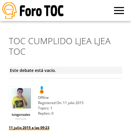
TOC CUMPLIDO LJEA LJEA
TOC
Este debate está vacío.
Offline
Registered On:
11 julio 2015
Topics:
1
Replies:
0
luisgonzalez
Participante
11 julio 2015 a las 09:23