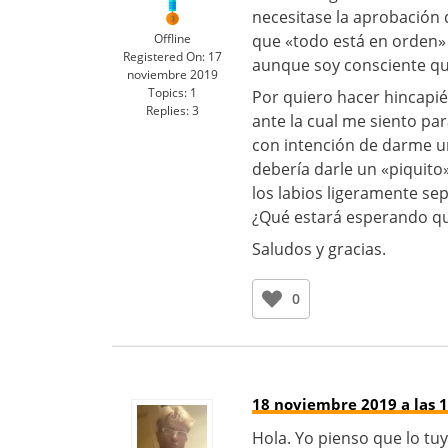
necesitase la aprobación
Offline
que «todo está en orden» 
Registered On:
17
aunque soy consciente qu
noviembre 2019
Topics:
1
Por quiero hacer hincapié 
Replies:
3
ante la cual me siento par
con intención de darme un
debería darle un «piquito
los labios ligeramente se
¿Qué estará esperando q
Saludos y gracias.
0
18 noviembre 2019 a las 1
Hola. Yo pienso que lo tu