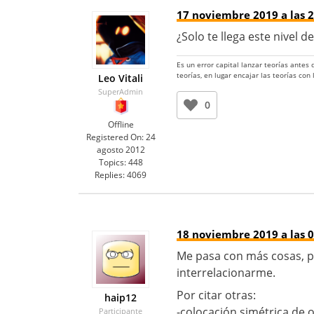
17 noviembre 2019 a las 2
¿Solo te llega este nivel 
Es un error capital lanzar teorías antes
teorías, en lugar encajar las teorías con
Leo Vitali
SuperAdmin
0
Offline
Registered On:
24
agosto 2012
Topics:
448
Replies:
4069
18 noviembre 2019 a las 0
Me pasa con más cosas, p
interrelacionarme.
Por citar otras:
haip12
-colocación simétrica de 
Participante