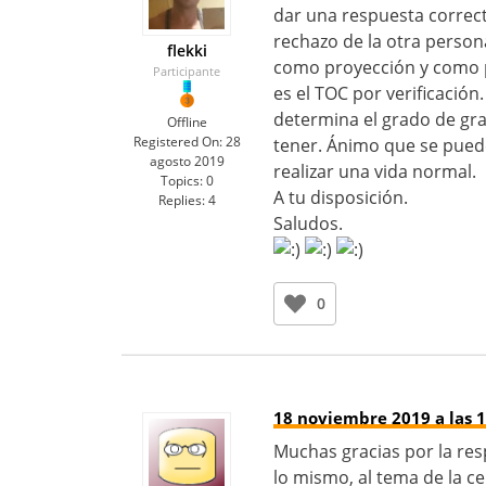
dar una respuesta correct
rechazo de la otra perso
flekki
como proyección y como p
Participante
es el TOC por verificación
determina el grado de gr
Offline
Registered On:
28
tener. Ánimo que se puede
agosto 2019
realizar una vida normal.
Topics:
0
A tu disposición.
Replies:
4
Saludos.
0
18 noviembre 2019 a las 1
Muchas gracias por la res
lo mismo, al tema de la c