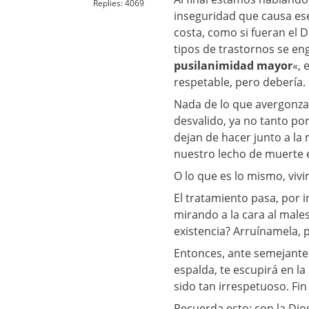
Replies:
4069
inseguridad que causa ese
costa, como si fueran el 
tipos de trastornos se e
pusilanimidad mayor
«, 
respetable, pero debería.
Nada de lo que avergonza
desvalido, ya no tanto po
dejan de hacer junto a l
nuestro lecho de muerte 
O lo que es lo mismo, vivi
El tratamiento pasa, por 
mirando a la cara al male
existencia? Arruínamela, 
Entonces, ante semejante d
espalda, te escupirá en l
sido tan irrespetuoso. Fin 
Recuerda esto: con la Dio