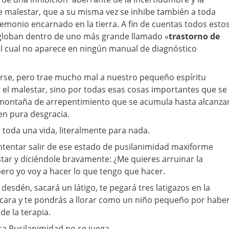
 malestar, que a su misma vez se inhibe también a toda
Demonio encarnado en la tierra. A fin de cuentas todos esto
ngloban dentro de uno más grande llamado «
trastorno de
el cual no aparece en ningún manual de diagnóstico
rse, pero trae mucho mal a nuestro pequeño espíritu
r el malestar, sino por todas esas cosas importantes que se
a montaña de arrepentimiento que se acumula hasta alcanza
en pura desgracia.
r toda una vida, literalmente para nada.
intentar salir de ese estado de pusilanimidad maxiforme
star y diciéndole bravamente: ¿Me quieres arruinar la
pero yo voy a hacer lo que tengo que hacer.
esdén, sacará un látigo, te pegará tres latigazos en la
a cara y te pondrás a llorar como un niño pequeño por habe
de la terapia.
sa Pusilanimidad no se juega.