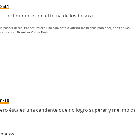
2:41
de incertidumbre con el tema de los besos?
 de poseer datos. Por naturaleza uno comienza a alterar los hechos para encajarlos en las
 los hechos. Sir Arthur Conan Doyle
0:16
ero ésta es una candente que no logro superar y me impid
objetos