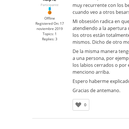
muy recurrente con los be
Participante
cuando veo a otros besar
Offline
Mi obsesión radica en que
Registered On:
17
atendiendo a la apertura 
noviembre 2019
Topics:
1
los otros están totalmente
Replies:
3
mismos. Dicho de otro mod
De la misma manera tengo
a una persona, por ejempl
los labios cerrados o por
menciono arriba.
Espero haberme explicado
Gracias de antemano.
0