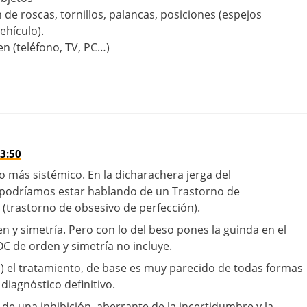
de roscas, tornillos, palancas, posiciones (espejos
ehículo).
n (teléfono, TV, PC…)
3:50
o más sistémico. En la dicharachera jerga del
 podríamos estar hablando de un Trastorno de
(trastorno de obsesivo de perfección).
n y simetría. Pero con lo del beso pones la guinda en el
OC de orden y simetría no incluye.
ti) el tratamiento, de base es muy parecido de todas formas
 diagnóstico definitivo.
 de una inhibición aberrante de la incertidumbre y la