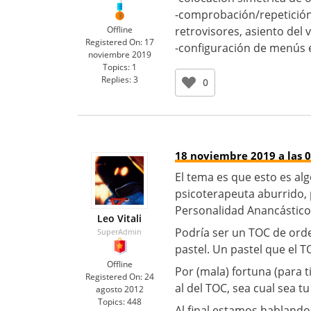
-comprobación/repetición 
Offline
retrovisores, asiento del v
Registered On:
17
-configuración de menús e
noviembre 2019
Topics:
1
Replies:
3
0
18 noviembre 2019 a las 0
El tema es que esto es alg
psicoterapeuta aburrido,
Personalidad Anancástico 
Leo Vitali
Podría ser un TOC de orde
SuperAdmin
pastel. Un pastel que el T
Offline
Por (mala) fortuna (para 
Registered On:
24
al del TOC, sea cual sea tu
agosto 2012
Topics:
448
Al final estamos hablando