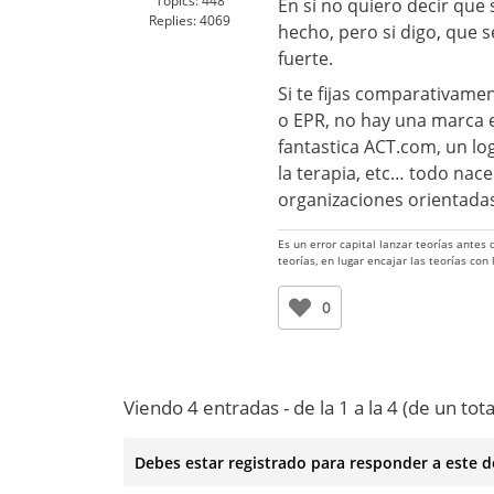
Topics:
448
En si no quiero decir que
Replies:
4069
hecho, pero si digo, que 
fuerte.
Si te fijas comparativame
o EPR, no hay una marca e
fantastica ACT.com, un log
la terapia, etc… todo nace
organizaciones orientadas 
Es un error capital lanzar teorías antes
teorías, en lugar encajar las teorías con
0
Viendo 4 entradas - de la 1 a la 4 (de un tota
Debes estar registrado para responder a este d