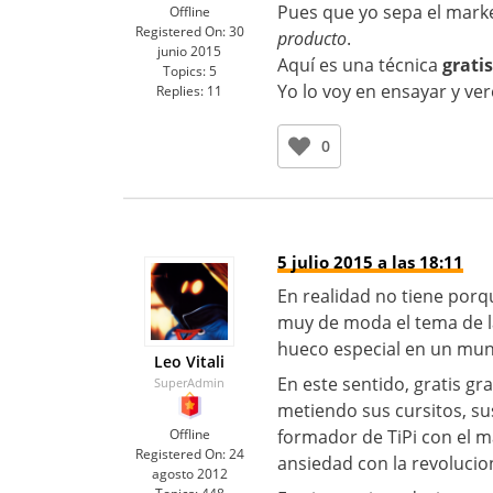
Pues que yo sepa el mark
Offline
Registered On:
30
producto
.
junio 2015
Aquí es una técnica
gratis
Topics:
5
Yo lo voy en ensayar y v
Replies:
11
0
5 julio 2015 a las 18:11
En realidad no tiene porq
muy de moda el tema de la
hueco especial en un mun
Leo Vitali
En este sentido, gratis g
SuperAdmin
metiendo sus cursitos, su
Offline
formador de TiPi con el m
Registered On:
24
ansiedad con la revolucio
agosto 2012