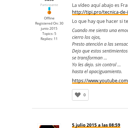
La vídeo aquí abajo es Fr
Participante
http://tipi.pro/tecnica-de
Offline
Lo que hay que hacer si 
Registered On:
30
junio 2015
Cuando me siento una emoc
Topics:
5
cierro los ojos,
Replies:
11
Presto atención a las sensac
Dejo que estos sentimientos
se transforman …
Yo les dejo. sin control …
hasta el apaciguamiento.
https://www.youtube.com
0
5 julio 2015 a las 08:59