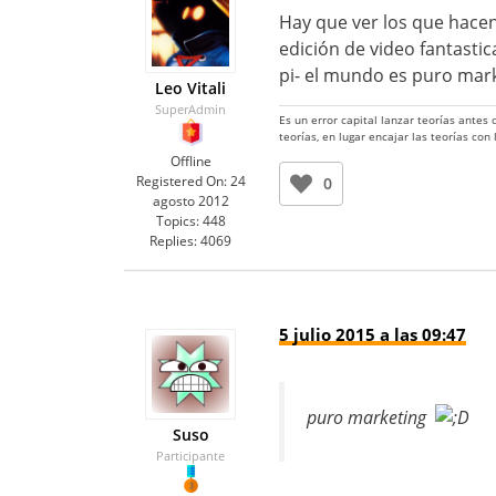
Hay que ver los que hacen
edición de video fantastic
pi- el mundo es puro ma
Leo Vitali
SuperAdmin
Es un error capital lanzar teorías antes
teorías, en lugar encajar las teorías con
Offline
Registered On:
24
0
agosto 2012
Topics:
448
Replies:
4069
5 julio 2015 a las 09:47
puro marketing
Suso
Participante