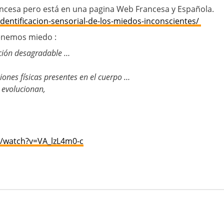
ancesa pero está en una pagina Web Francesa y Española.
-identificacion-sensorial-de-los-miedos-inconscientes/
tenemos miedo :
ión desagradable …
iones físicas presentes en el cuerpo …
 evolucionan,
/watch?v=VA_lzL4m0-c