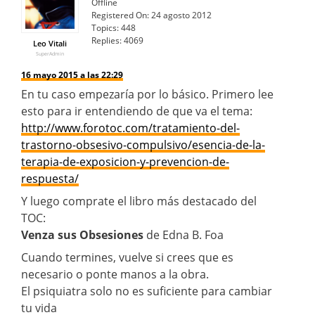
Offline
Registered On:
24 agosto 2012
Topics:
448
Replies:
4069
Leo Vitali
SuperAdmin
16 mayo 2015 a las 22:29
En tu caso empezaría por lo básico. Primero lee
esto para ir entendiendo de que va el tema:
http://www.forotoc.com/tratamiento-del-
trastorno-obsesivo-compulsivo/esencia-de-la-
terapia-de-exposicion-y-prevencion-de-
respuesta/
Y luego comprate el libro más destacado del
TOC:
Venza sus Obsesiones
de Edna B. Foa
Cuando termines, vuelve si crees que es
necesario o ponte manos a la obra.
El psiquiatra solo no es suficiente para cambiar
tu vida