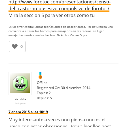
http://www.forotoc.com/presentaciones/censo-
del-trastorno-obsesivo-compulsivo-de-forotoc/
Mira la seccion 5 para ver otros como tu
Es un error capital lanzar teorías antes de poseer datos. Por naturaleza uno
comienza a alterar los hechos para encajarlos en las teorías, en lugar
encajar las teorías con los hechos. Sir Arthur Conan Doyle
0
Offline
Registered On:
30 diciembre 2014
Topics:
2
Replies:
5
elcotito
Participante
7 enero 2015 a las 10:19
Muy interesante a veces uno piensa uno es el
unico con estas obsesiones. Voy a leer llos post