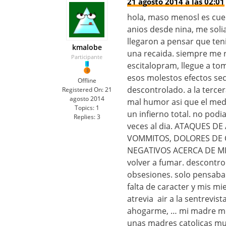
21 agosto 2014 a las 02:01
hola, maso menosl es cuen
anios desde nina, me soli
llegaron a pensar que te
kmalobe
una recaida. siempre me r
Participante
escitalopram, llegue a tom
esos molestos efectos sec
Offline
descontrolado. a la terc
Registered On:
21
agosto 2014
mal humor asi que el medic
Topics:
1
un infierno total. no podi
Replies:
3
veces al dia. ATAQUES 
VOMMITOS, DOLORES DE 
NEGATIVOS ACERCA DE MI
volver a fumar. descontr
obsesiones. solo pensaba
falta de caracter y mis mi
atrevia air a la sentrevi
ahogarme, … mi madre me v
unas madres catolicas m