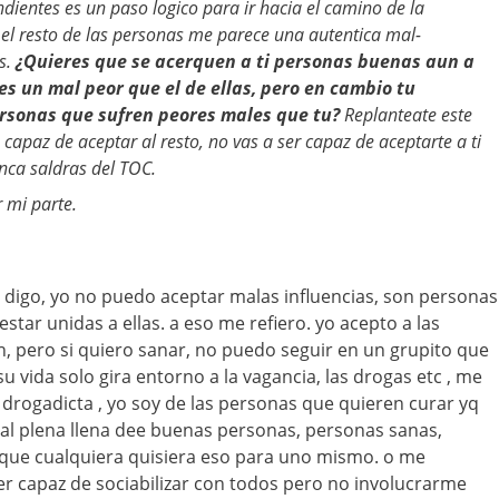
ientes es un paso logico para ir hacia el camino de la
 el resto de las personas me parece una autentica mal-
s.
¿Quieres que se acerquen a ti personas buenas aun a
s un mal peor que el de ellas, pero en cambio tu
ersonas que sufren peores males que tu?
Replanteate este
s capaz de aceptar al resto, no vas a ser capaz de aceptarte a ti
unca saldras del TOC.
 mi parte.
 digo, yo no puedo aceptar malas influencias, son personas
star unidas a ellas. a eso me refiero. yo acepto a las
, pero si quiero sanar, no puedo seguir en un grupito que
u vida solo gira entorno a la vagancia, las drogas etc , me
drogadicta , yo soy de las personas que quieren curar yq
ial plena llena dee buenas personas, personas sanas,
 que cualquiera quisiera eso para uno mismo. o me
r capaz de sociabilizar con todos pero no involucrarme