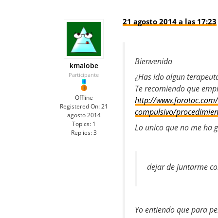
21 agosto 2014 a las 17:23
Bienvenida
kmalobe
Participante
¿Has ido algun terapeut
Te recomiendo que empiec
Offline
http://www.forotoc.com/
Registered On:
21
compulsivo/procedimient
agosto 2014
Topics:
1
Lo unico que no me ha gu
Replies:
3
dejar de juntarme c
Yo entiendo que para pe