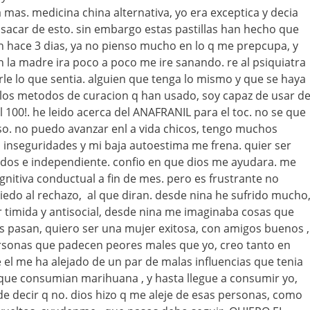
 mas. medicina china alternativa, yo era exceptica y decia
sacar de esto. sin embargo estas pastillas han hecho que
 hace 3 dias, ya no pienso mucho en lo q me prepcupa, y
 la madre ira poco a poco me ire sanando. re al psiquiatra
le lo que sentia. alguien que tenga lo mismo y que se haya
 los metodos de curacion q han usado, soy capaz de usar d
 100!. he leido acerca del ANAFRANIL para el toc. no se que
so. no puedo avanzar enl a vida chicos, tengo muchos
inseguridades y mi baja autoestima me frena. quier ser
edos e independiente. confio en que dios me ayudara. me
gnitiva conductual a fin de mes. pero es frustrante no
miedo al rechazo, al que diran. desde nina he sufrido mucho
 timida y antisocial, desde nina me imaginaba cosas que
s pasan, quiero ser una mujer exitosa, con amigos buenos ,
rsonas que padecen peores males que yo, creo tanto en
 el me ha alejado de un par de malas influencias que tenia
que consumian marihuana , y hasta llegue a consumir yo,
de decir q no. dios hizo q me aleje de esas personas, como