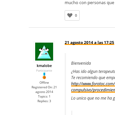
mucho con personas que a
0
21 agosto 2014 a las 17:25
Bienvenida
kmalobe
Participante
¿Has ido algun terapeut
Te recomiendo que empiec
Offline
http://www.forotoc.com/
Registered On:
21
compulsivo/procedimient
agosto 2014
Topics:
1
Lo unico que no me ha gu
Replies:
3