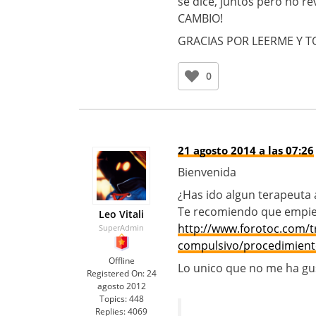
se dice, juntos pero no r
CAMBIO!
GRACIAS POR LEERME Y 
0
21 agosto 2014 a las 07:26
Bienvenida
¿Has ido algun terapeuta 
Te recomiendo que empiece
Leo Vitali
http://www.forotoc.com/t
SuperAdmin
compulsivo/procedimiento
Offline
Lo unico que no me ha gus
Registered On:
24
agosto 2012
Topics:
448
Replies:
4069