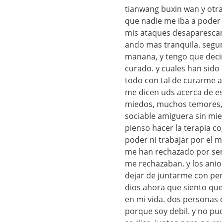
tianwang buxin wan y otra
que nadie me iba a poder 
mis ataques desaparescan
ando mas tranquila. segun
manana, y tengo que decir
curado. y cuales han sido
todo con tal de curarme al
me dicen uds acerca de e
miedos, muchos temores, 
sociable amiguera sin mi
pienso hacer la terapia co
poder ni trabajar por el 
me han rechazado por ser
me rechazaban. y los anio
dejar de juntarme con pe
dios ahora que siento que
en mi vida. dos personas 
porque soy debil. y no pu