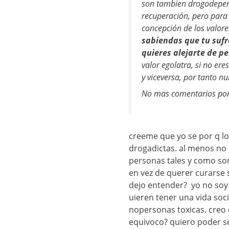
son tambien drogodepend
recuperación, pero para
concepción de los valore
sabiendas que tu sufre
quieres alejarte de p
valor egolatra, si no ere
y viceversa, por tanto n
No mas comentarios por
creeme que yo se por q lo
drogadictas. al menos no e
personas tales y como son
en vez de querer curarse s
dejo entender? yo no soy 
uieren tener una vida soc
nopersonas toxicas. creo
equivoco? quiero poder se