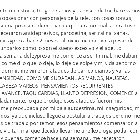
to mi historia, tengo 27 anios y padesco de toc hace vario
a obsesionar con personajes de la tele, con cosas tontas,
nia una posesion demoniaca x q no era normal. ahora tuve
ecetaron antidepresivos, paroxetina, sertralina, xanax,
ar zyprexa hace 2 meses. al inicio me iba bien a pesar de
undarios como lo son el sueno excesivo y el apetito
era semana del zyprexa me comence a sentir mal, me daban
o me dijo que lo deje, lo deje de golpe y mi vida se torno
a dormir, me vinieron ataques de panico diarios y varias
DE ANSIEDAD. COMO ME SUDABANL AS MANOS, NAUSEAS,
CABEZA MAREOS, PENSAMIENTOS RECURRENTES
 AVANCE, TAQUICARDIAS, LLANTO DEPRESION, COMENCE a
oladamente, lo que produjo esos ataques fueron mis
 me preocupada por mi baja autoestima, mi inseguridad, m
edos. ya que incluso llegue a postular a trabajos pero no me
stas de trabajo por temor. esos pensamientos comenzaron a
io tan mal que decidio llevarme a reflexologia podal. con
uy buenas. comence hace una semana . me recetaron