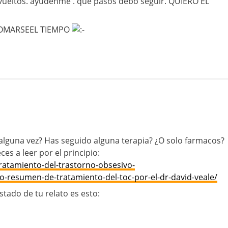
evueltos. ayudenme . que pasos debo seguir. QUIERO EL
TOMARSEEL TIEMPO
alguna vez? Has seguido alguna terapia? ¿O solo farmacos?
s a leer por el principio:
ratamiento-del-trastorno-obsesivo-
-resumen-de-tratamiento-del-toc-por-el-dr-david-veale/
tado de tu relato es esto: