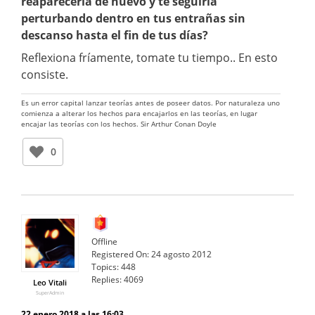
reaparecería de nuevo y te seguiría
perturbando dentro en tus entrañas sin
descanso hasta el fin de tus días?
Reflexiona fríamente, tomate tu tiempo.. En esto
consiste.
Es un error capital lanzar teorías antes de poseer datos. Por naturaleza uno
comienza a alterar los hechos para encajarlos en las teorías, en lugar
encajar las teorías con los hechos. Sir Arthur Conan Doyle
0
Offline
Registered On:
24 agosto 2012
Topics:
448
Replies:
4069
Leo Vitali
SuperAdmin
22 enero 2018 a las 16:03